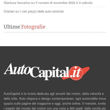
Gianluca Iaccarino
su
Il numero di novembre 2022 è in edicola
Cristian
su
I veri prezzi delle auto storiche
Ultime
Fotografie
AutoCapital è la rivista dedicata agli amanti dei motori, della velocità e
dello stile. Auto d'epoca e design contemporaneo: ogni automobile trova
spazio sulle pagine del magazine e oggi, anche online. Il mensile, svela
i segreti del mondo dei motori con una vista a 360 gradi: dalle novità più