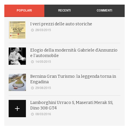
POPOLARI
RECENTI
COMMENTI
I veri prezzi delle auto storiche
28/03/2015
Elogio della modernità: Gabriele d’Annunzio
e l’automobile
14/05/2015
Bernina Gran Turismo: la leggenda torna in
Engadina
29/08/2015
Lamborghini Urraco S, Maserati Merak SS,
Dino 308 GT4
08/03/2016