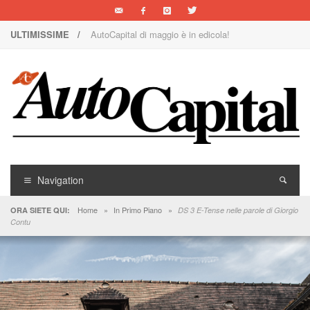
ULTIMISSIME /
AutoCapital di maggio è in edicola!
Nuova Nissan Leaf
1000 Miglia: un team rosa sulla rossa
Il Concorso Villa d’Este è ai nastri di partenza
I SUV Premium Omoda & Jaecoo
Il ritorno della Lancia nei rally
Navigation
AutoCapital di marzo è in edicola!
Home
»
In Primo Piano
»
ORA SIETE QUI:
DS 3 E-Tense nelle parole di Giorgio
Contu
AutoCapital di giugno è in edicola!
AutoCapital di febbraio è in edicola!
E Luce sia!