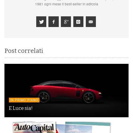
1981 ogni mese il best-seller in edicola
Post correlati
IN PRIMO PIANO
E Luce sia!