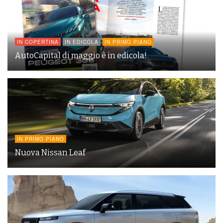
IN COPERTINA
IN EDICOLA
IN PRIMO PIANO
AutoCapital di maggio è in edicola!
IN PRIMO PIANO
Nuova Nissan Leaf