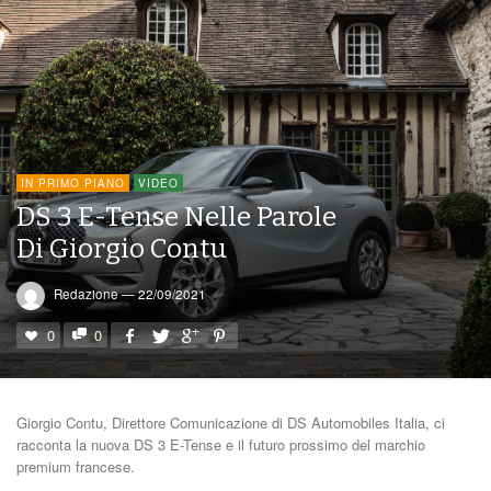
IN PRIMO PIANO
VIDEO
DS 3 E-Tense Nelle Parole
Di Giorgio Contu
Redazione
—
22/09/2021
0
0
Giorgio Contu, Direttore Comunicazione di DS Automobiles Italia, ci
racconta la nuova DS 3 E-Tense e il futuro prossimo del marchio
premium francese.