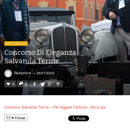
HISTORIQUE
Concorso Di Eleganza
Salvarola Terme
Redazione
—
29/07/2023
0
0
Concorso Salvarola Terme – Per leggere l’articolo, clicca qui
Follow