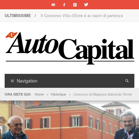
ULTIMISSIME /
Il Concorso Villa d’Este è ai nastri di partenza
I SUV Premium Omoda & Jaecoo
Il ritorno della Lancia nei rally
AutoCapital di marzo è in edicola!
AutoCapital di giugno è in edicola!
AutoCapital di febbraio è in edicola!
Navigation
E Luce sia!
Home
»
Historique
»
ORA SIETE QUI:
Concorso di Eleganza Salvarola Terme
AutoCapital di maggio è in edicola!
Nuova Nissan Leaf
1000 Miglia: un team rosa sulla rossa