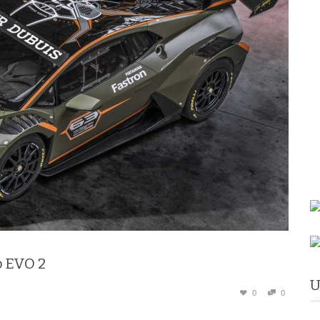
 EVO 2
U
0
0