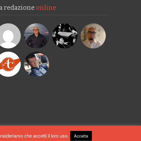
a redazione
online
onsideriamo che accetti il loro uso.
Accetta