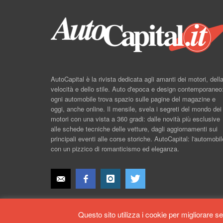
AutoCapital è la rivista dedicata agli amanti dei motori, dell
velocità e dello stile. Auto d'epoca e design contemporaneo
ogni automobile trova spazio sulle pagine del magazine e
oggi, anche online. Il mensile, svela i segreti del mondo dei
motori con una vista a 360 gradi: dalle novità più esclusive
alle schede tecniche delle vetture, dagli aggiornamenti sui
principali eventi alle corse storiche. AutoCapital: l'automobil
con un pizzico di romanticismo ed eleganza.
Questo sito utilizza i cookie per migliorare se
Copyright AutoCapital©, All Rights Reserved.