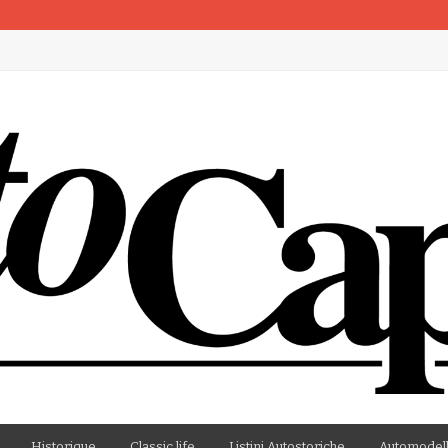
artenza
Historique
Classic life
Listini Autostoriche
Automodell