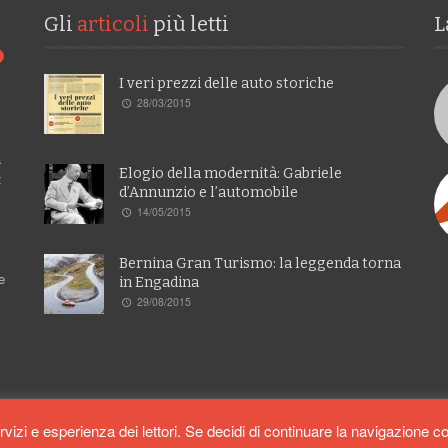
Gli
articoli
più letti
L
I veri prezzi delle auto storiche
28/03/2015
a
Elogio della modernità: Gabriele
:
d’Annunzio e l’automobile
14/05/2015
Bernina Gran Turismo: la leggenda torna
e
in Engadina
29/08/2015
rvizi e esperienza dei lettori. Se decidi di continuare la navigazione c