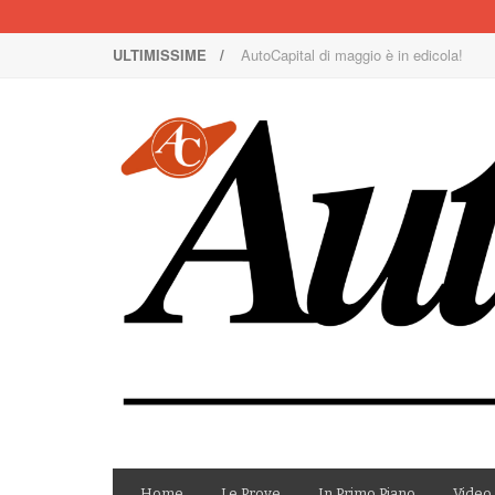
ULTIMISSIME /
AutoCapital di maggio è in edicola!
Nuova Nissan Leaf
1000 Miglia: un team rosa sulla rossa
Il Concorso Villa d’Este è ai nastri di p
I SUV Premium Omoda & Jaecoo
Il ritorno della Lancia nei rally
AutoCapital di marzo è in edicola!
AutoCapital di giugno è in edicola!
AutoCapital di febbraio è in edicola!
E Luce sia!
Home
Le Prove
In Primo Piano
Video