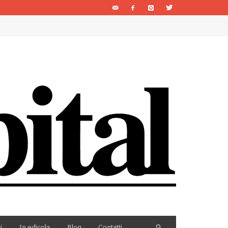
i
In edicola
Blog
Contatti