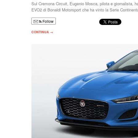
Sul Cremona Circuit, Eugenio Mosca, pilota e giornalista, h
EVO2 di Bonaldi Motorsport che ha vinto la Serie Contine
Follow
CONTINUA →