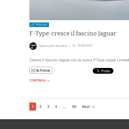
LE PROVE
F-Type: cresce il fascino Jaguar
Sperangelo Bandera
—
18/08/2023
Cresce il fascino Jaguar con la nuova F-Type coupé Limite
Follow
CONTINUA →
1
2
3
4
…
60
Next →