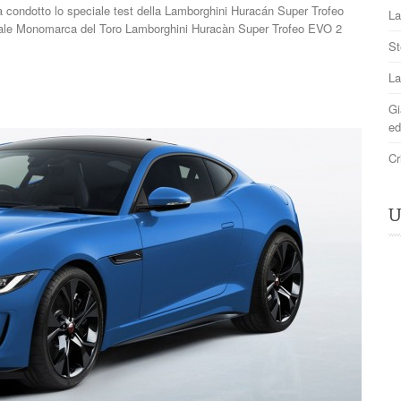
a condotto lo speciale test della Lamborghini Huracán Super Trofeo
La
ntale Monomarca del Toro Lamborghini Huracàn Super Trofeo EVO 2
St
La
Gi
ed
Cr
U