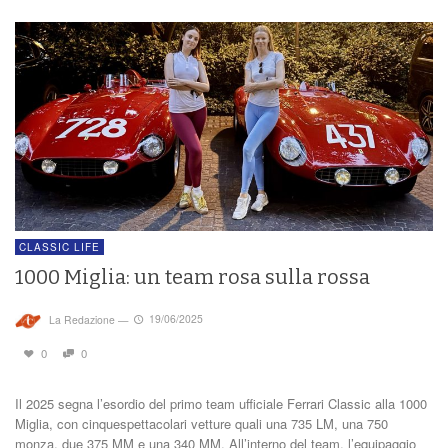
CLASSIC LIFE
1000 Miglia: un team rosa sulla rossa
La Redazione
—
19/06/2025
0
0
Il 2025 segna l’esordio del primo team ufficiale Ferrari Classic alla 1000
Miglia, con cinquespettacolari vetture quali una 735 LM, una 750
monza, due 375 MM e una 340 MM. All’interno del team, l’equipaggio