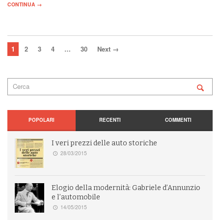
CONTINUA →
1
2
3
4
…
30
Next →
POPOLARI
RECENTI
COMMENTI
I veri prezzi delle auto storiche
28/03/2015
Elogio della modernità: Gabriele d’Annunzio
e l’automobile
14/05/2015