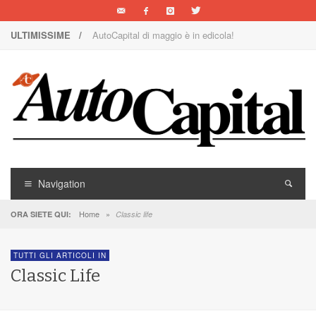
AutoCapital di maggio è in edicola!
ULTIMISSIME /
Nuova Nissan Leaf
1000 Miglia: un team rosa sulla rossa
Il Concorso Villa d’Este è ai nastri di partenza
I SUV Premium Omoda & Jaecoo
Il ritorno della Lancia nei rally
Navigation
AutoCapital di marzo è in edicola!
Home
»
ORA SIETE QUI:
Classic life
AutoCapital di giugno è in edicola!
AutoCapital di febbraio è in edicola!
TUTTI GLI ARTICOLI IN
Classic Life
E Luce sia!