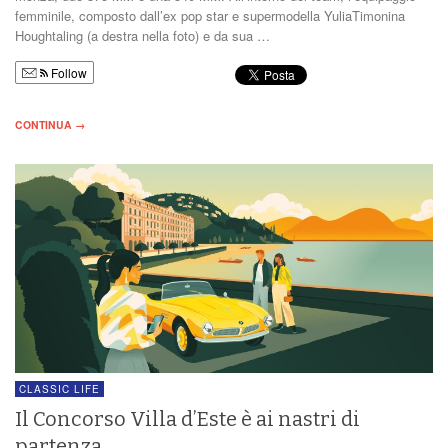
femminile, composto dall’ex pop star e supermodella YuliaTimonina
Houghtaling (a destra nella foto) e da sua …
Follow
CONTINUA →
CLASSIC LIFE
Il Concorso Villa d’Este è ai nastri di
partenza