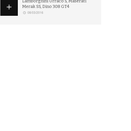
Lamborghini Urraco S, Maserati
Merak SS, Dino 308 GT4
08/03/2016