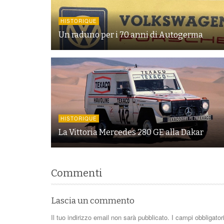
HISTORIQUE
Un raduno per i 70 anni di Autogerma
HISTORIQUE
La Vittoria Mercedes 280 GE alla Dakar
Commenti
Lascia un commento
Il tuo indirizzo email non sarà pubblicato.
I campi obbligato