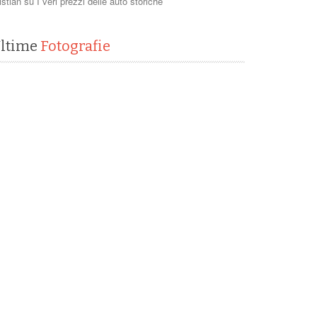
istian
su
I veri prezzi delle auto storiche
ltime
Fotografie