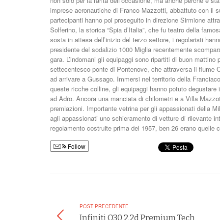
non solo per la rarità dell’occasione, ma anche perché è sta
imprese aeronautiche di Franco Mazzotti, abbattuto con il su
partecipanti hanno poi proseguito in direzione Sirmione attr
Solferino, la storica “Spia d’Italia”, che fu teatro della fam
sosta in attesa dell’inizio del terzo settore, i regolaristi h
presidente del sodalizio 1000 Miglia recentemente scomparso,
gara. L’indomani gli equipaggi sono ripartiti di buon mattino
settecentesco ponte di Pontenove, che attraversa il fiume Ch
ad arrivare a Gussago. Immersi nel territorio della Franciacort
queste ricche colline, gli equipaggi hanno potuto degustare i
ad Adro. Ancora una manciata di chilometri e a Villa Mazzot
premiazioni. Importante vetrina per gli appassionati della Mi
agli appassionati uno schieramento di vetture di rilevante in
regolamento costruite prima del 1957, ben 26 erano quelle co
Follow
POST PRECEDENTE
Infiniti Q30 2.2d Premium Tech