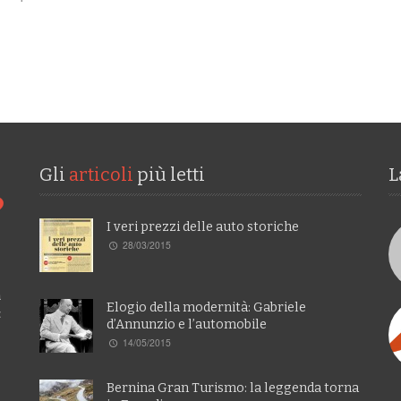
Gli
articoli
più letti
L
I veri prezzi delle auto storiche
28/03/2015
a
Elogio della modernità: Gabriele
:
d’Annunzio e l’automobile
14/05/2015
Bernina Gran Turismo: la leggenda torna