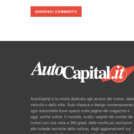
AutoCapital è la rivista dedicata agli amanti dei motori, dell
velocità e dello stile. Auto d'epoca e design contemporaneo
ogni automobile trova spazio sulle pagine del magazine e
oggi, anche online. Il mensile, svela i segreti del mondo dei
motori con una vista a 360 gradi: dalle novità più esclusive
alle schede tecniche delle vetture, dagli aggiornamenti sui