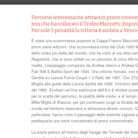
Percorso interessante, attraenti prove cronome
mix che ha collocato il Trofeo Mazzotti, disput
Per sole 5 penalità la vittoria è andata a Vesc
È stata una scommessa proporre la Coppa Franco Mazzotti lu
prime sette edizioni. Una scommessa vinta dal Club 1000 Mig
della corsa più bella del mondo, che ha visto al via oltre cent
Regolarità, che si sono sfidati su un percorso di circa 300 
media. L’equipaggio composto da Andrea Vesco e Andrea Gue
Fiat 508 S Balilla Sport del 1934. Una vittoria risicata, con so
Gentile su Lancia Fulvia Coupé 1.3 Rally del 1967. Con 272 
Moglia alla guida della Lancia Aprilia del 1939. Vincitrici 
del 1956. Svoltasi nel fine settimana dell’8 e 9 ottobre scor
per la scelta del percorso, la qualità delle soste, e al tempo
Mille Miglia di Brescia, per poi continuare lungo la Strada d
snoda nel territorio bresciano e attraversa diversi comuni. Q
particolare, hanno visto il passaggio delle storiche signore p
predisposta una serie concatenata di prove cronometrate.
La sosta pranzo all’interno degli hangar dei Tornado del Ses