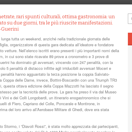
trate, rari spunti culturali, ottima gastronomia: un
ato su due giorni, tra le più riuscite manifestazioni.
o-Guerini
nga tutta un weekend, anziché nella tradizionale giornata delle
lia, organizzatore di questa gara dedicata all’ideatore e fondatore
o vetture. Nell’elenco iscritti erano presenti i più importanti nomi della
km, in cui sono state ricavate 89 prove a cronometro e 3 prove di
rini ha dominato gli avversari, vincendo con 247 penalità, con la
lo 5 penalità di distacco inflitte agli irriducibili avversari Moceri e
penalità hanno agguantato la terza posizione la coppia Salviato-
della Coppa delle Dame, invece, Bottini-Boscardin con una Triumph TR3
si, questa ottava edizione della Coppa Mazzotti ha lasciato il segno
 stesso per la tecnicità delle prove. La gara ha preso il via dal Museo
ei Vini e dei Colli Longobardi, un itinerario enogastronomico che si
uelli di Flero, Capriano del Colle, Poncarale e Montirone, in
rima del loro arrivo all’Aerobase Militare di Ghedi, dove era stata
to Stormo, i “Diavoli Rossi”, è stata molto apprezzata dai partecipanti,