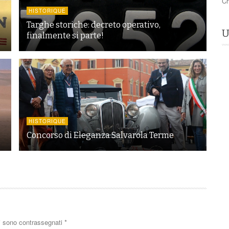
Cr
HISTORIQUE
Targhe storiche: decreto operativo,
U
finalmente si parte!
HISTORIQUE
Concorso di Eleganza Salvarola Terme
ri sono contrassegnati
*