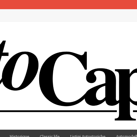
artenza
Historique
Classic life
Listini Autostoriche
Automodell