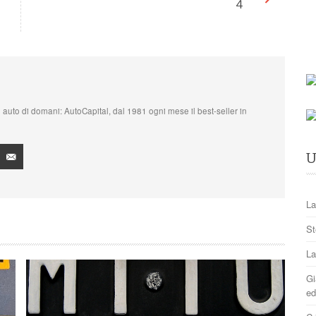
4
, le auto di domani: AutoCapital, dal 1981 ogni mese il best-seller in
U
La
St
La
Gi
ed