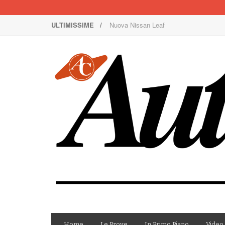
ULTIMISSIME /
Nuova Nissan Leaf
1000 Miglia: un team rosa sulla rossa
Il Concorso Villa d’Este è ai nastri di p
I SUV Premium Omoda & Jaecoo
Il ritorno della Lancia nei rally
AutoCapital di marzo è in edicola!
AutoCapital di giugno è in edicola!
AutoCapital di febbraio è in edicola!
E Luce sia!
AutoCapital di maggio è in edicola!
Home
Le Prove
In Primo Piano
Video