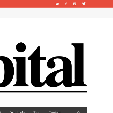
i
In edicola
Blog
Contatti