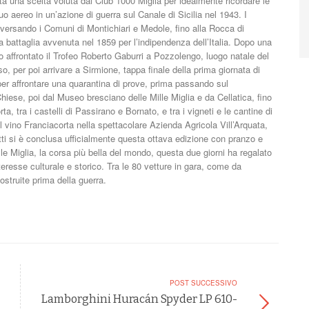
ta una scelta voluta dal Club 1000 Miglia per idealmente ricordare le
o aereo in un’azione di guerra sul Canale di Sicilia nel 1943. I
aversando i Comuni di Montichiari e Medole, fino alla Rocca di
osa battaglia avvenuta nel 1859 per l’indipendenza dell’Italia. Dopo una
anno affrontato il Trofeo Roberto Gaburri a Pozzolengo, luogo natale del
 per poi arrivare a Sirmione, tappa finale della prima giornata di
 per affrontare una quarantina di prove, prima passando sul
iese, poi dal Museo bresciano delle Mille Miglia e da Cellatica, fino
a, tra i castelli di Passirano e Bornato, e tra i vigneti e le cantine di
l vino Franciacorta nella spettacolare Azienda Agricola Vill’Arquata,
ti si è conclusa ufficialmente questa ottava edizione con pranzo e
lle Miglia, la corsa più bella del mondo, questa due giorni ha regalato
teresse culturale e storico. Tra le 80 vetture in gara, come da
struite prima della guerra.
POST SUCCESSIVO
Lamborghini Huracán Spyder LP 610-