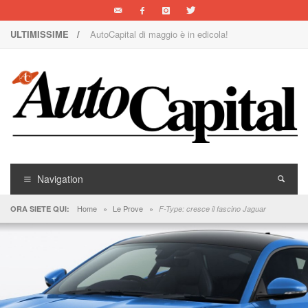
ULTIMISSIME /
AutoCapital di maggio è in edicola!
Nuova Nissan Leaf
1000 Miglia: un team rosa sulla rossa
Il Concorso Villa d’Este è ai nastri di partenza
I SUV Premium Omoda & Jaecoo
Il ritorno della Lancia nei rally
Navigation
AutoCapital di marzo è in edicola!
Home
»
Le Prove
»
ORA SIETE QUI:
F-Type: cresce il fascino Jaguar
AutoCapital di giugno è in edicola!
AutoCapital di febbraio è in edicola!
E Luce sia!