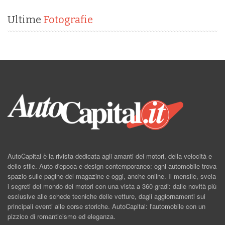
Ultime
Fotografie
AutoCapital è la rivista dedicata agli amanti dei motori, della velocità e
dello stile. Auto d'epoca e design contemporaneo: ogni automobile trova
spazio sulle pagine del magazine e oggi, anche online. Il mensile, svela
i segreti del mondo dei motori con una vista a 360 gradi: dalle novità più
esclusive alle schede tecniche delle vetture, dagli aggiornamenti sui
principali eventi alle corse storiche. AutoCapital: l'automobile con un
pizzico di romanticismo ed eleganza.