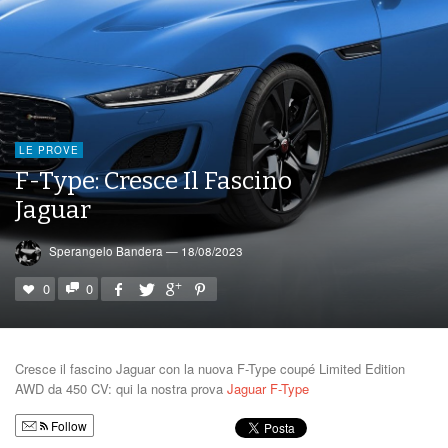
LE PROVE
F-Type: Cresce Il Fascino
Jaguar
Sperangelo Bandera
—
18/08/2023
0
0
Cresce il fascino Jaguar con la nuova F-Type coupé Limited Edition
AWD da 450 CV: qui la nostra prova
Jaguar F-Type
Follow