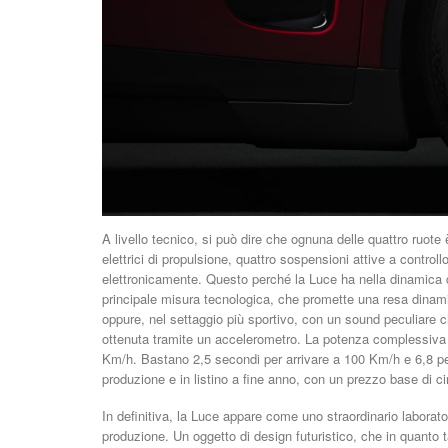
A livello tecnico, si può dire che ognuna delle quattro ruot
elettrici di propulsione, quattro sospensioni attive a controll
elettronicamente. Questo perché la Luce ha nella dinamica d
principale misura tecnologica, che promette una resa dinam
oppure, nel settaggio più sportivo, con un sound peculiare c
ottenuta tramite un accelerometro. La potenza complessiva
Km/h. Bastano 2,5 secondi per arrivare a 100 Km/h e 6,8 pe
produzione e in listino a fine anno, con un prezzo base di c
In definitiva, la Luce appare come uno straordinario laborat
produzione. Un oggetto di design futuristico, che in quanto