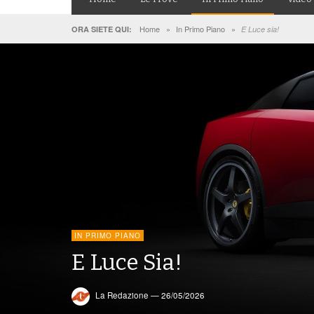
Home
»
In Primo Piano
»
ORA SIETE QUI:
E Luce sia!
IN PRIMO PIANO
E Luce Sia!
La Redazione
—
26/05/2026