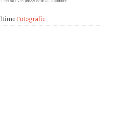
istian
su
I veri prezzi delle auto storiche
ltime
Fotografie