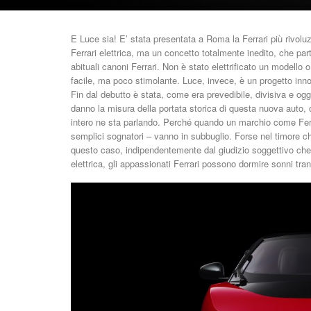
E Luce sia! E’ stata presentata a Roma la Ferrari più rivolu
Ferrari elettrica, ma un concetto totalmente inedito, che parte 
abituali canoni Ferrari. Non è stato elettrificato un modello 
facile, ma poco stimolante. Luce, invece, è un progetto inno
Fin dal debutto è stata, come era prevedibile, divisiva e og
danno la misura della portata storica di questa nuova auto, c
intero ne sta parlando. Perché quando un marchio come Ferrari
semplici sognatori – vanno in subbuglio. Forse nel timore c
questo caso, indipendentemente dal giudizio soggettivo che è
elettrica, gli appassionati Ferrari possono dormire sonni tranq