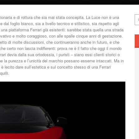
zionaria e di rottura che sia mai stata concepita. La Luce non è una
dal foglio bianco, sia a livello tecnico e stilistico, sia rispetto agli
o una piattaforma Ferrari già esistenti: sarebbe stata quella una strada
vativo e molto coraggioso, con alle spalle cinque anni di gestazione.
getto di molte discussioni, che continueranno anche in futuro, e che
he certo non lascia indifferenti: prova ne è il fatto che oggi il mondo
 devia dalla sua ortodossia, i puristi – siano essi clienti storici o
he la purezza e l’unicità del marchio possano esserne intaccati. Ma in
 lecito dare sull’estetica e sul concetto stesso di una Ferrari
uilli.