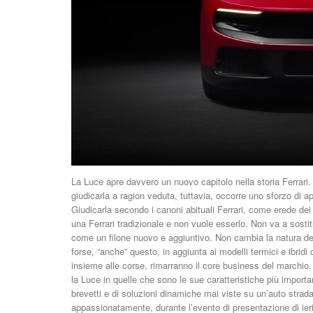
La Luce apre davvero un nuovo capitolo nella storia Ferrari
giudicarla a ragion veduta, tuttavia, occorre uno sforzo di ap
Giudicarla secondo i canoni abituali Ferrari, come erede dei
una Ferrari tradizionale e non vuole esserlo. Non va a sosti
come un filone nuovo e aggiuntivo. Non cambia la natura del 
forse, “anche” questo, in aggiunta ai modelli termici e ibrid
insieme alle corse, rimarranno il core business del marchio
la Luce in quelle che sono le sue caratteristiche più importa
brevetti e di soluzioni dinamiche mai viste su un’auto strada
appassionatamente, durante l’evento di presentazione di ie