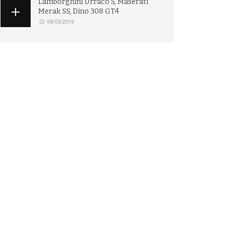
Lamborghini Urraco S, Maserati
Merak SS, Dino 308 GT4
08/03/2016