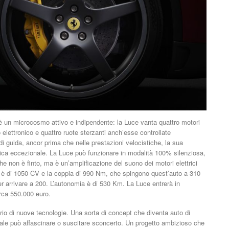
e è un microcosmo attivo e indipendente: la Luce vanta quattro motori
o elettronico e quattro ruote sterzanti anch’esse controllate
i guida, ancor prima che nelle prestazioni velocistiche, la sua
ica eccezionale. La Luce può funzionare in modalità 100% silenziosa,
he non è finto, ma è un’amplificazione del suono dei motori elettrici
 è di 1050 CV e la coppia di 990 Nm, che spingono quest’auto a 310
r arrivare a 200. L’autonomia è di 530 Km. La Luce entrerà in
irca 550.000 euro.
orio di nuove tecnologie. Una sorta di concept che diventa auto di
 tale può affascinare o suscitare sconcerto. Un progetto ambizioso che