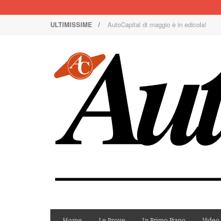
AutoCapital di maggio è in edicola!
ULTIMISSIME /
Nuova Nissan Leaf
1000 Miglia: un team rosa sulla rossa
Il Concorso Villa d’Este è ai nastri di p
I SUV Premium Omoda & Jaecoo
Il ritorno della Lancia nei rally
AutoCapital di marzo è in edicola!
AutoCapital di giugno è in edicola!
AutoCapital di febbraio è in edicola!
E Luce sia!
Home
Le Prove
In Primo Piano
Video