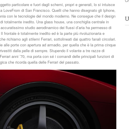
Cr
getto particolare e fuori dagli schemi, propri e generali, lo si intuisce
o la LoveFrom di San Francisco. Quelli che hanno disegnato gli Iphone,
intonia con le tecnologie del mondo moderno. Ne consegue che il design
U
 di totalmente inedito. Una glass house, una conchiglia centrale in
Un accuratissimo studio aerodinamico dei flussi d’aria ha permesso di
l frontale è totalmente inedito ed è la parte più rivoluzionaria e
e richiamo agli stilemi Ferrari, sottolineati dai quattro fanali circolari.
ie alle porte con apertura ad armadio, per quella che è la prima cinque
rivestiti dalla pelle di sempre. Stupendo il volante a tre razze di
 Ferrari anni ’70, ma porta con sé i comandi delle principali funzioni di
gica che ricorda quella delle Ferrari del passato.