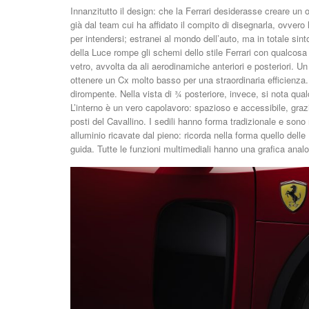
Innanzitutto il design: che la Ferrari desiderasse creare un og
già dal team cui ha affidato il compito di disegnarla, ovver
per intendersi; estranei al mondo dell’auto, ma in totale s
della Luce rompe gli schemi dello stile Ferrari con qualcosa
vetro, avvolta da ali aerodinamiche anteriori e posteriori. 
ottenere un Cx molto basso per una straordinaria efficienza. I
dirompente. Nella vista di ¾ posteriore, invece, si nota qualch
L’interno è un vero capolavoro: spazioso e accessibile, graz
posti del Cavallino. I sedili hanno forma tradizionale e sono 
alluminio ricavate dal pieno: ricorda nella forma quello delle
guida. Tutte le funzioni multimediali hanno una grafica analo