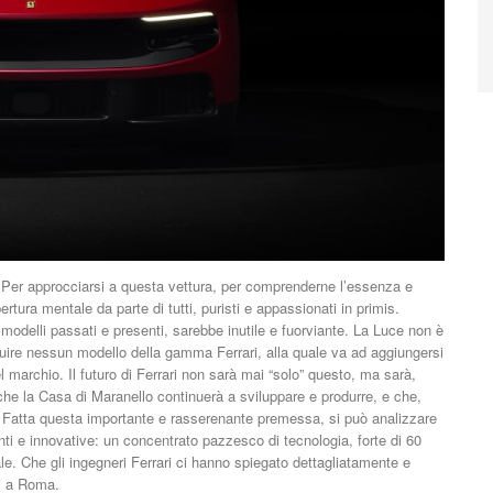
. Per approcciarsi a questa vettura, per comprenderne l’essenza e
ertura mentale da parte di tutti, puristi e appassionati in primis.
 modelli passati e presenti, sarebbe inutile e fuorviante. La Luce non è
tuire nessun modello della gamma Ferrari, alla quale va ad aggiungersi
marchio. Il futuro di Ferrari non sarà mai “solo” questo, ma sarà,
i che la Casa di Maranello continuerà a sviluppare e produrre, e che,
. Fatta questa importante e rasserenante premessa, si può analizzare
nti e innovative: un concentrato pazzesco di tecnologia, forte di 60
le. Che gli ingegneri Ferrari ci hanno spiegato dettagliatamente e
ri a Roma.