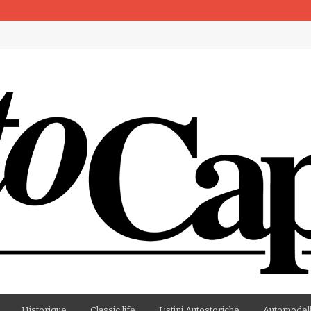
artenza
Historique
Classic life
Listini Autostoriche
Automodell