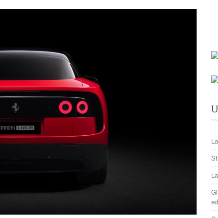
U
La
St
La
Gi
ed