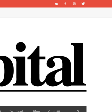
i
In edicola
Blog
Contatti