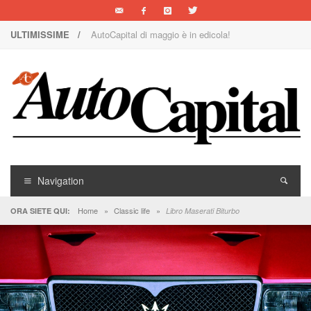
ULTIMISSIME /
AutoCapital di maggio è in edicola!
Nuova Nissan Leaf
1000 Miglia: un team rosa sulla rossa
Il Concorso Villa d’Este è ai nastri di partenza
I SUV Premium Omoda & Jaecoo
Il ritorno della Lancia nei rally
Navigation
AutoCapital di marzo è in edicola!
Home
»
Classic life
»
ORA SIETE QUI:
Libro Maserati Biturbo
AutoCapital di giugno è in edicola!
AutoCapital di febbraio è in edicola!
E Luce sia!