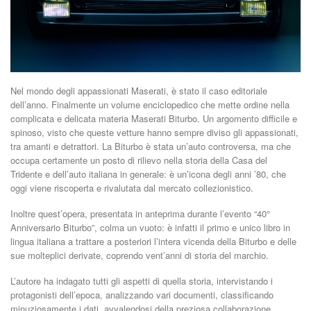
Nel mondo degli appassionati Maserati, è stato il caso editoriale
dell’anno. Finalmente un volume enciclopedico che mette ordine nella
complicata e delicata materia Maserati Biturbo. Un argomento difficile e
spinoso, visto che queste vetture hanno sempre diviso gli appassionati,
tra amanti e detrattori. La Biturbo è stata un’auto controversa, ma che
occupa certamente un posto di rilievo nella storia della Casa del
Tridente e dell’auto italiana in generale: è un’icona degli anni ’80, che
oggi viene riscoperta e rivalutata dal mercato collezionistico.
Inoltre quest’opera, presentata in anteprima durante l’evento “40°
Anniversario Biturbo”, colma un vuoto: è infatti il primo e unico libro in
lingua italiana a trattare a posteriori l’intera vicenda della Biturbo e delle
sue molteplici derivate, coprendo vent’anni di storia del marchio.
L’autore ha indagato tutti gli aspetti di quella storia, intervistando i
protagonisti dell’epoca, analizzando vari documenti, classificando
minuziosamente i dati, avvalendosi della preziosa collaborazione