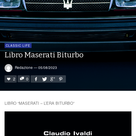
CLASSIC LIFE
Libro Maserati Biturbo
Redazione
—
05/08/2023
2
0
LIBRO “MASERATI – L’ERA BITURBO”