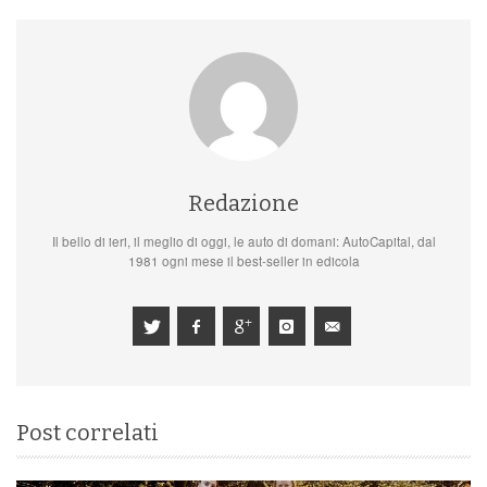
Redazione
Il bello di ieri, il meglio di oggi, le auto di domani: AutoCapital, dal
1981 ogni mese il best-seller in edicola
Post correlati