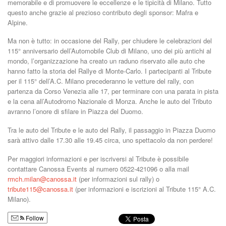
memorabile e di promuovere le eccellenze e le tipicità di Milano. Tutto
questo anche grazie al prezioso contributo degli sponsor: Mafra e
Alpine.
Ma non è tutto: in occasione del Rally, per chiudere le celebrazioni del
115° anniversario dell’Automobile Club di Milano, uno dei più antichi al
mondo, l’organizzazione ha creato un raduno riservato alle auto che
hanno fatto la storia del Rallye di Monte-Carlo. I partecipanti al Tribute
per il 115° dell’A.C. Milano precederanno le vetture del rally, con
partenza da Corso Venezia alle 17, per terminare con una parata in pista
e la cena all’Autodromo Nazionale di Monza. Anche le auto del Tributo
avranno l’onore di sfilare in Piazza del Duomo.
Tra le auto del Tribute e le auto del Rally, il passaggio in Piazza Duomo
sarà attivo dalle 17.30 alle 19.45 circa, uno spettacolo da non perdere!
Per maggiori informazioni e per iscriversi al Tribute è possibile
contattare Canossa Events al numero 0522-421096 o alla mail
rmch.milan@canossa.it
(per informazioni sul rally) o
tribute115@canossa.it
(per informazioni e iscrizioni al Tribute 115° A.C.
Milano).
Follow