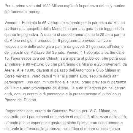
Per la prima volta dal 1932 Milano ospiterà la partenza del rally storico
più famoso al mondo.
Venerdì 1 Febbraio le 65 vetture selezionate per la partenza da Milano
partiranno al cospetto della Madonnina per una gara tanto leggendaria
quanto impegnativa. A queste si accoderanno anche le 25 auto partite
da Atene nei giorni precedenti. Il programma prevede l’arrivo e
l’esposizione delle auto già a partire da giovedì 31 gennaio, all’interno
dei chiostri del Palazzo del Senato. Venerdì 1 Febbraio, a partire dalle
15, l’area espositiva dei Chiostri sarà aperta al pubblico, che potrà così
ammirare le 90 vetture: 65 che partiranno da Milano e 25 provenienti da
Atene. Alle 18.00, davanti al palazzo dell’Automobile Club Milano in
Corso Venezia, verrò dato il “via” alla prima auto, seguita dagli altri
partecipanti, uno ogni minuto fino alle 19.30, orario previsto di partenza
dell’ultima auto proveniente da Atene. Le auto sfileranno poi nel centro
città, con un controllo di passaggio e la presentazione al pubblico in
Piazza del Duomo.
L’organizzazione, curata da Canossa Events per l’A.C. Milano, ha
costruito per i partecipanti un servizio di ospitalità all’altezza della città,
offrendo anche esperienze gastronomiche tipiche e un ricco percorso
culturale in attesa della partenza, nell’ottica di creare un’esperienza