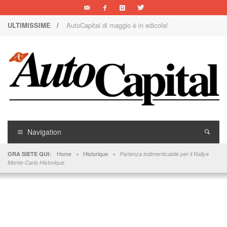
ULTIMISSIME /
AutoCapital di maggio è in edicola!
Nuova Nissan Leaf
1000 Miglia: un team rosa sulla rossa
Il Concorso Villa d’Este è ai nastri di partenza
I SUV Premium Omoda & Jaecoo
Il ritorno della Lancia nei rally
Navigation
AutoCapital di marzo è in edicola!
Home
»
Historique
»
ORA SIETE QUI:
Partenza indimenticabile per il Rallye
Monte-Carlo Historique
AutoCapital di giugno è in edicola!
AutoCapital di febbraio è in edicola!
E Luce sia!