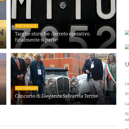
HISTORIQUE
Targhe storiche: decreto operativo,
finalmente si parte!
U
La
HISTORIQUE
St
Concorso di Eleganza Salvarola Terme
La
Gi
ed