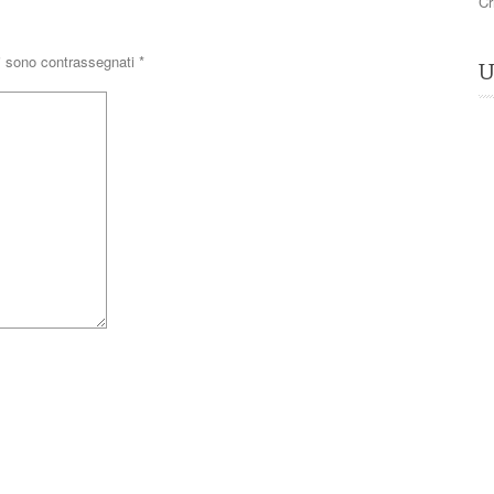
Cr
ri sono contrassegnati
*
U