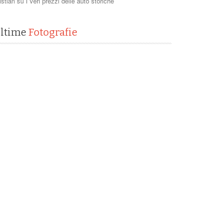
istian
su
I veri prezzi delle auto storiche
ltime
Fotografie