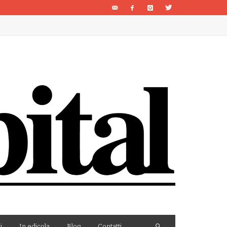
i
In edicola
Blog
Contatti