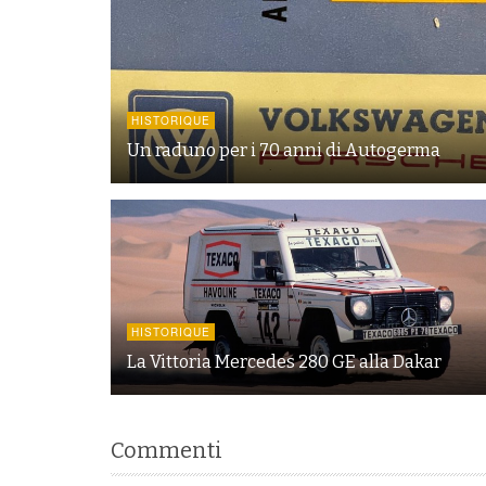
HISTORIQUE
Un raduno per i 70 anni di Autogerma
HISTORIQUE
La Vittoria Mercedes 280 GE alla Dakar
Commenti