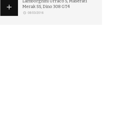
Lamborghini Urraco S, Maserati
Merak SS, Dino 308 GT4
08/03/2016