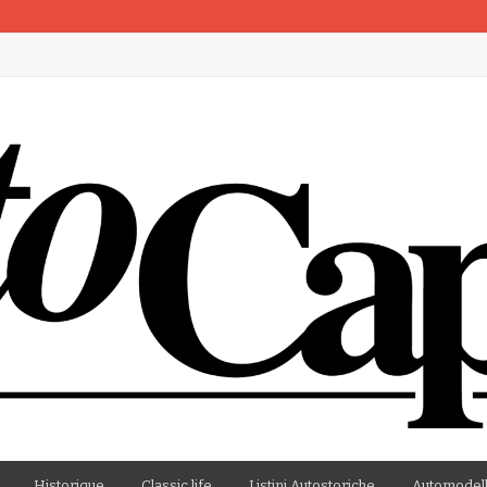
artenza
Historique
Classic life
Listini Autostoriche
Automodell