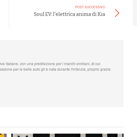
POST SUCCESSIVO
Soul EV: l'elettrica anima di Kia
ive italiane, con una predilezione per i marchi emiliani, di cui
ssione per le belle auto gli è nata durante l'infanzia, proprio grazie