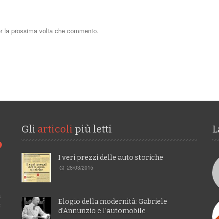
er la prossima volta che commento.
Gli
articoli
più letti
L
I veri prezzi delle auto storiche
28/03/2015
a
Elogio della modernità: Gabriele
:
d’Annunzio e l’automobile