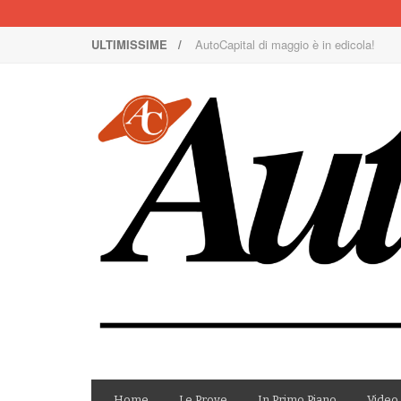
ULTIMISSIME /
AutoCapital di maggio è in edicola!
Nuova Nissan Leaf
1000 Miglia: un team rosa sulla rossa
Il Concorso Villa d’Este è ai nastri di p
I SUV Premium Omoda & Jaecoo
Il ritorno della Lancia nei rally
AutoCapital di marzo è in edicola!
AutoCapital di giugno è in edicola!
AutoCapital di febbraio è in edicola!
E Luce sia!
Home
Le Prove
In Primo Piano
Video