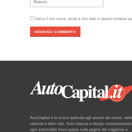
Salva il mio nome, email e sito web in questo browser p
AutoCapital è la rivista dedicata agli amanti dei motori, dell
velocità e dello stile. Auto d'epoca e design contemporaneo
ogni automobile trova spazio sulle pagine del magazine e