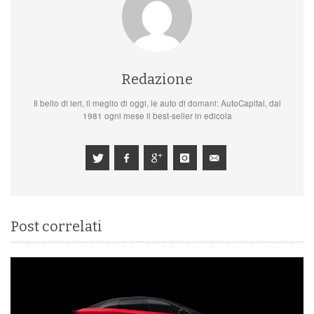
Redazione
Il bello di ieri, il meglio di oggi, le auto di domani: AutoCapital, dal
1981 ogni mese il best-seller in edicola
Post correlati