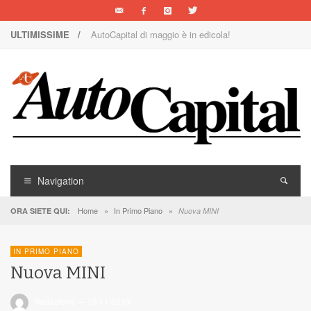
ULTIMISSIME /
AutoCapital di maggio è in edicola!
Nuova Nissan Leaf
1000 Miglia: un team rosa sulla rossa
Il Concorso Villa d’Este è ai nastri di partenza
I SUV Premium Omoda & Jaecoo
Il ritorno della Lancia nei rally
Navigation
AutoCapital di marzo è in edicola!
Home
»
In Primo Piano
»
ORA SIETE QUI:
Nuova MINI
AutoCapital di giugno è in edicola!
IN PRIMO PIANO
AutoCapital di febbraio è in edicola!
Nuova MINI
E Luce sia!
Redazione
—
19/11/2013