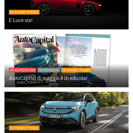
IN PRIMO PIANO
E Luce sia!
IN COPERTINA
IN EDICOLA
IN PRIMO PIANO
AutoCapital di maggio è in edicola!
IN PRIMO PIANO