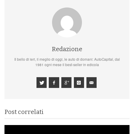
Redazione
Il bello di ieri, il meglio di oggi, le auto di domani: AutoCapital, dal
1981 ogni mese il best-seller in edicola
Post correlati