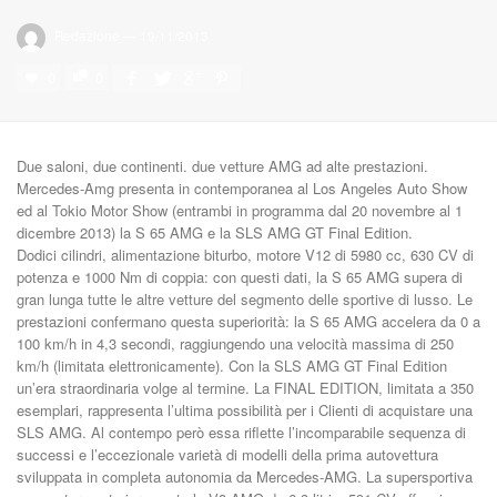
Redazione
—
19/11/2013
0
0
Due saloni, due continenti. due vetture AMG ad alte prestazioni.
Mercedes-Amg presenta in contemporanea al Los Angeles Auto Show
ed al Tokio Motor Show (entrambi in programma dal 20 novembre al 1
dicembre 2013) la S 65 AMG e la SLS AMG GT Final Edition.
Dodici cilindri, alimentazione biturbo, motore V12 di 5980 cc, 630 CV di
potenza e 1000 Nm di coppia: con questi dati, la S 65 AMG supera di
gran lunga tutte le altre vetture del segmento delle sportive di lusso. Le
prestazioni confermano questa superiorità: la S 65 AMG accelera da 0 a
100 km/h in 4,3 secondi, raggiungendo una velocità massima di 250
km/h (limitata elettronicamente). Con la SLS AMG GT Final Edition
un’era straordinaria volge al termine. La FINAL EDITION, limitata a 350
esemplari, rappresenta l’ultima possibilità per i Clienti di acquistare una
SLS AMG. Al contempo però essa riflette l’incomparabile sequenza di
successi e l’eccezionale varietà di modelli della prima autovettura
sviluppata in completa autonomia da Mercedes-AMG. La supersportiva