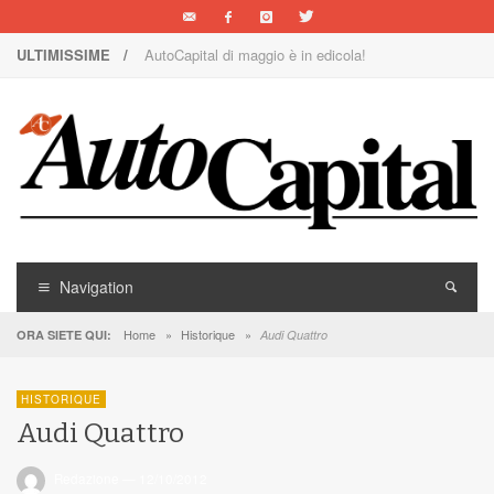
ULTIMISSIME /
AutoCapital di maggio è in edicola!
Nuova Nissan Leaf
1000 Miglia: un team rosa sulla rossa
Il Concorso Villa d’Este è ai nastri di partenza
I SUV Premium Omoda & Jaecoo
Il ritorno della Lancia nei rally
Navigation
AutoCapital di marzo è in edicola!
Home
»
Historique
»
ORA SIETE QUI:
Audi Quattro
AutoCapital di giugno è in edicola!
HISTORIQUE
AutoCapital di febbraio è in edicola!
Audi Quattro
E Luce sia!
Redazione
—
12/10/2012