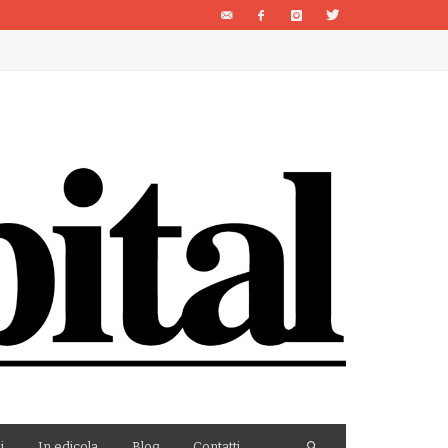
i
In edicola
Blog
Contatti