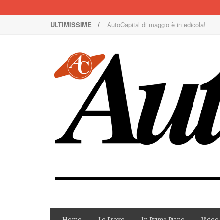
ULTIMISSIME /
AutoCapital di maggio è in edicola!
Nuova Nissan Leaf
1000 Miglia: un team rosa sulla rossa
Il Concorso Villa d’Este è ai nastri di p
I SUV Premium Omoda & Jaecoo
Il ritorno della Lancia nei rally
AutoCapital di marzo è in edicola!
AutoCapital di giugno è in edicola!
AutoCapital di febbraio è in edicola!
E Luce sia!
Home
Le Prove
In Primo Piano
Video