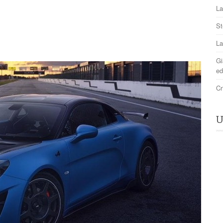
La
St
La
Gi
ed
Cr
U