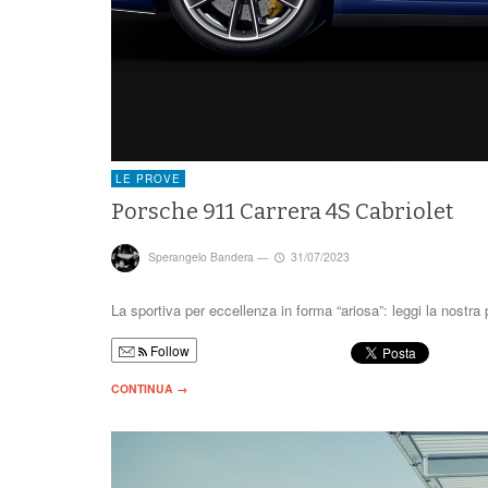
LE PROVE
Porsche 911 Carrera 4S Cabriolet
Sperangelo Bandera
—
31/07/2023
La sportiva per eccellenza in forma “ariosa”: leggi la nostr
Follow
CONTINUA →