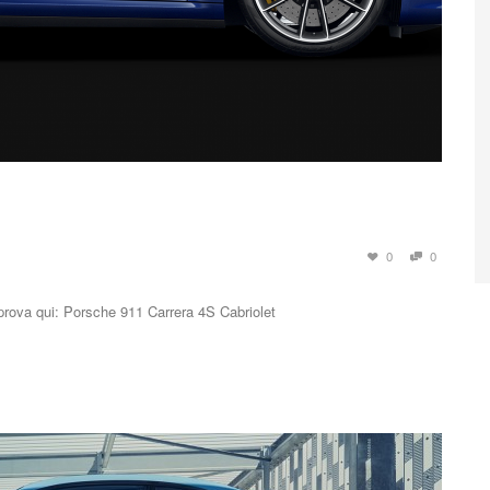
0
0
a prova qui: Porsche 911 Carrera 4S Cabriolet