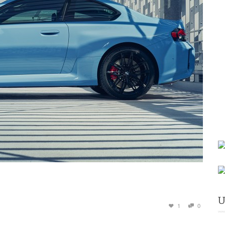
U
1
0