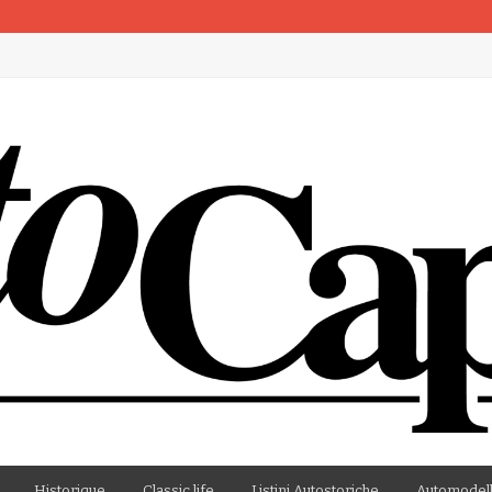
artenza
Historique
Classic life
Listini Autostoriche
Automodell