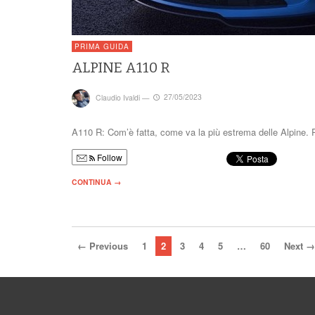
PRIMA GUIDA
ALPINE A110 R
Claudio Ivaldi
—
27/05/2023
A110 R: Com’è fatta, come va la più estrema delle Alpine. P
Follow
CONTINUA →
← Previous
1
2
3
4
5
…
60
Next →