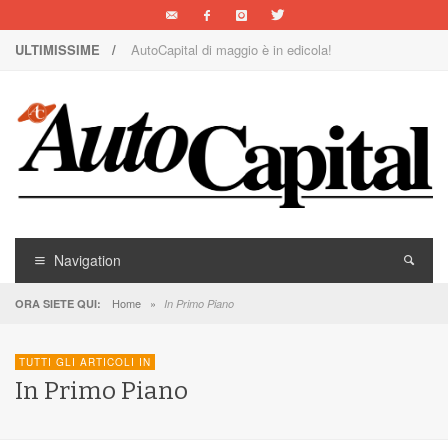
ULTIMISSIME /
AutoCapital di maggio è in edicola!
Nuova Nissan Leaf
1000 Miglia: un team rosa sulla rossa
Il Concorso Villa d’Este è ai nastri di partenza
I SUV Premium Omoda & Jaecoo
Il ritorno della Lancia nei rally
Navigation
AutoCapital di marzo è in edicola!
Home
»
ORA SIETE QUI:
In Primo Piano
AutoCapital di giugno è in edicola!
TUTTI GLI ARTICOLI IN
AutoCapital di febbraio è in edicola!
In Primo Piano
E Luce sia!