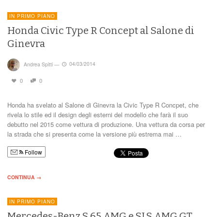
IN PRIMO PIANO
Honda Civic Type R Concept al Salone di
Ginevra
Andrea Spitti
—
04/03/2014
0
0
Honda ha svelato al Salone di Ginevra la Civic Type R Concpet, che
rivela lo stile ed il design degli esterni del modello che farà il suo
debutto nel 2015 come vettura di produzione. Una vettura da corsa per
la strada che si presenta come la versione più estrema mai …
Follow
CONTINUA →
IN PRIMO PIANO
Mercedes-Benz S 65 AMG e SLS AMG GT