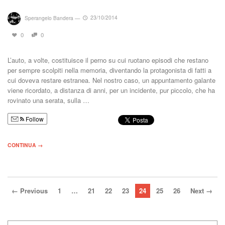
Sperangelo Bandera
—
23/10/2014
0
0
L’auto, a volte, costituisce il perno su cui ruotano episodi che restano
per sempre scolpiti nella memoria, diventando la protagonista di fatti a
cui doveva restare estranea. Nel nostro caso, un appuntamento galante
viene ricordato, a distanza di anni, per un incidente, pur piccolo, che ha
rovinato una serata, sulla …
Follow
CONTINUA →
← Previous
1
…
21
22
23
24
25
26
Next →