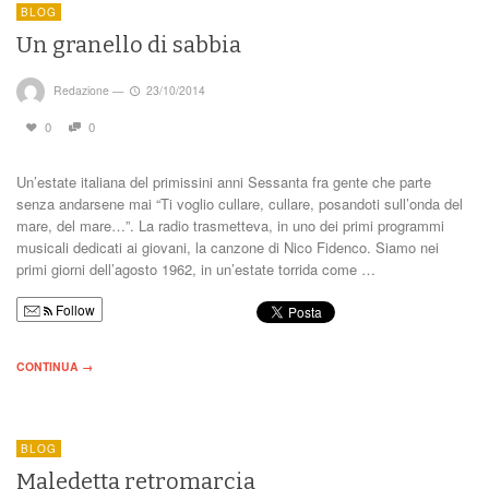
BLOG
Un granello di sabbia
Redazione
—
23/10/2014
0
0
Un’estate italiana del primissini anni Sessanta fra gente che parte
senza andarsene mai “Ti voglio cullare, cullare, posandoti sull’onda del
mare, del mare…”. La radio trasmetteva, in uno dei primi programmi
musicali dedicati ai giovani, la canzone di Nico Fidenco. Siamo nei
primi giorni dell’agosto 1962, in un’estate torrida come …
Follow
CONTINUA →
BLOG
Maledetta retromarcia