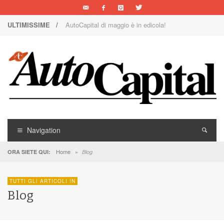
ULTIMISSIME /
AutoCapital di maggio è in edicola!
Nuova Nissan Leaf
1000 Miglia: un team rosa sulla rossa
Il Concorso Villa d’Este è ai nastri di partenza
I SUV Premium Omoda & Jaecoo
Il ritorno della Lancia nei rally
Navigation
AutoCapital di marzo è in edicola!
Home
»
ORA SIETE QUI:
Blog
AutoCapital di giugno è in edicola!
TUTTI GLI ARTICOLI IN
AutoCapital di febbraio è in edicola!
Blog
E Luce sia!