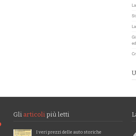
La
St
La
Gi
ed
Cr
U
Gli
articoli
più letti
L
I veri prezzi delle auto storiche