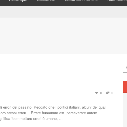
0
0
 errori del passato. Peccato che i politici italiani, alcuni dei quali
i loro stessi errori… Errare humanum est, perseverare autem
significa “commettere errori è umano, …