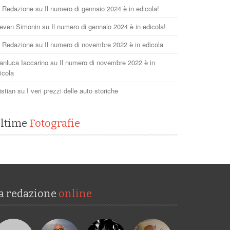
 Redazione
su
Il numero di gennaio 2024 è in edicola!
even Simonin
su
Il numero di gennaio 2024 è in edicola!
 Redazione
su
Il numero di novembre 2022 è in edicola
anluca Iaccarino
su
Il numero di novembre 2022 è in
icola
istian
su
I veri prezzi delle auto storiche
ltime
Fotografie
a redazione
online