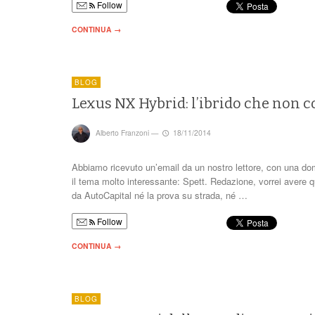
Follow
CONTINUA →
BLOG
Lexus NX Hybrid: l’ibrido che non 
Alberto Franzoni
—
18/11/2014
Abbiamo ricevuto un’email da un nostro lettore, con una dom
il tema molto interessante: Spett. Redazione, vorrei avere q
da AutoCapital né la prova su strada, né …
Follow
CONTINUA →
BLOG