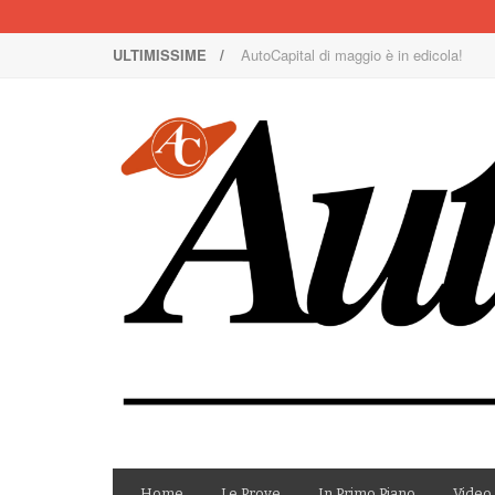
ULTIMISSIME /
AutoCapital di maggio è in edicola!
Nuova Nissan Leaf
1000 Miglia: un team rosa sulla rossa
Il Concorso Villa d’Este è ai nastri di p
I SUV Premium Omoda & Jaecoo
Il ritorno della Lancia nei rally
AutoCapital di marzo è in edicola!
AutoCapital di giugno è in edicola!
AutoCapital di febbraio è in edicola!
E Luce sia!
Home
Le Prove
In Primo Piano
Video