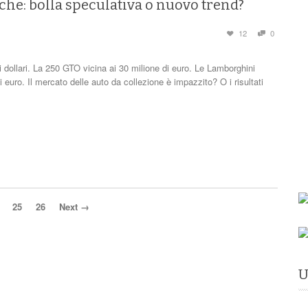
iche: bolla speculativa o nuovo trend?
12
0
i dollari. La 250 GTO vicina ai 30 milione di euro. Le Lamborghini
euro. Il mercato delle auto da collezione è impazzito? O i risultati
25
26
Next →
U