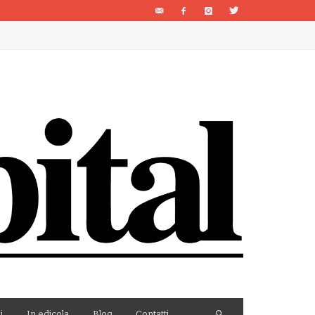
i
In edicola
Blog
Contatti