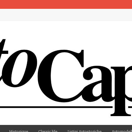
artenza
Historique
Classic life
Listini Autostoriche
Automodell