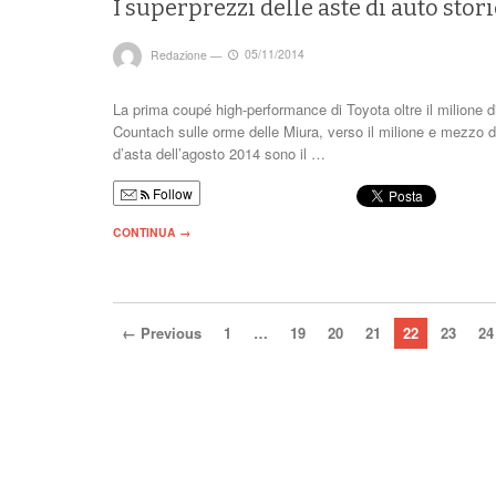
I superprezzi delle aste di auto stor
Redazione
—
05/11/2014
La prima coupé high-performance di Toyota oltre il milione d
Countach sulle orme delle Miura, verso il milione e mezzo di 
d’asta dell’agosto 2014 sono il …
Follow
CONTINUA →
← Previous
1
…
19
20
21
22
23
24