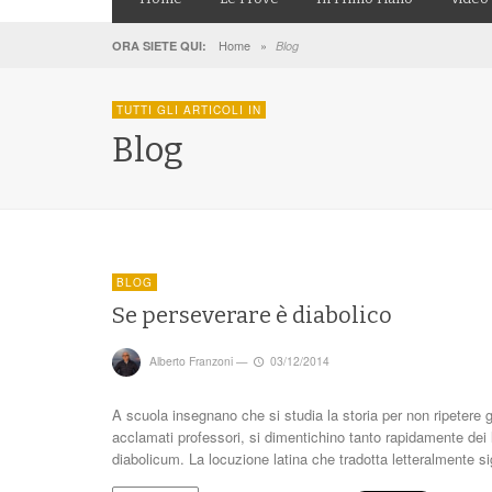
Home
»
ORA SIETE QUI:
Blog
TUTTI GLI ARTICOLI IN
Blog
BLOG
Se perseverare è diabolico
Alberto Franzoni
—
03/12/2014
A scuola insegnano che si studia la storia per non ripetere gli
acclamati professori, si dimentichino tanto rapidamente de
diabolicum. La locuzione latina che tradotta letteralmente 