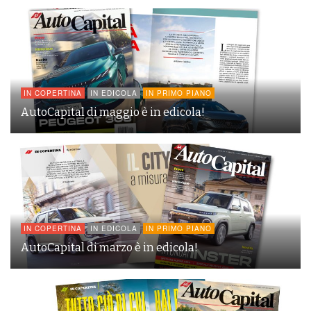
IN COPERTINA
IN EDICOLA
IN PRIMO PIANO
AutoCapital di maggio è in edicola!
IN COPERTINA
IN EDICOLA
IN PRIMO PIANO
AutoCapital di marzo è in edicola!