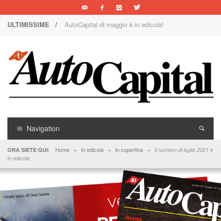
ULTIMISSIME /
AutoCapital di maggio è in edicola!
Nuova Nissan Leaf
1000 Miglia: un team rosa sulla rossa
Il Concorso Villa d’Este è ai nastri di partenza
I SUV Premium Omoda & Jaecoo
Il ritorno della Lancia nei rally
Navigation
AutoCapital di marzo è in edicola!
Home
»
In edicola
»
In copertina
»
ORA SIETE QUI:
Il numero di luglio 2021 è
in edicola
AutoCapital di giugno è in edicola!
AutoCapital di febbraio è in edicola!
E Luce sia!