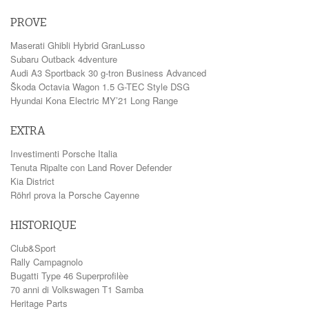
PROVE
Maserati Ghibli Hybrid GranLusso
Subaru Outback 4dventure
Audi A3 Sportback 30 g-tron Business Advanced
Škoda Octavia Wagon 1.5 G-TEC Style DSG
Hyundai Kona Electric MY’21 Long Range
EXTRA
Investimenti Porsche Italia
Tenuta Ripalte con Land Rover Defender
Kia District
Röhrl prova la Porsche Cayenne
HISTORIQUE
Club&Sport
Rally Campagnolo
Bugatti Type 46 Superprofilèe
70 anni di Volkswagen T1 Samba
Heritage Parts