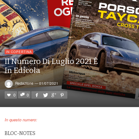
IN COPERTINA
Il Numero Di Luglio 2021 È
In Edicola
Redazione
—
01/07/2021
0
0
In questo numero:
BLOC-NOTES