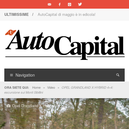
ULTIMISSIME /
AutoCapital di maggio è in edicola!
Nuova Nissan Leaf
1000 Miglia: un team rosa sulla rossa
Il Concorso Villa d’Este è ai nastri di partenza
I SUV Premium Omoda & Jaecoo
Il ritorno della Lancia nei rally
Navigation
AutoCapital di marzo è in edicola!
Home
»
Video
»
ORA SIETE QUI:
OPEL GRANDLAND X HYBRID 4×4:
escursione sui Monti Sibillini
AutoCapital di giugno è in edicola!
Opel Grandland X Hybrid4
AutoCapital di febbraio è in edicola!
E Luce sia!