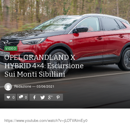
VIDEO
OPEL GRANDLAND X
HYBRID 4×4: Escursione
Sui Monti Sibillini
Redazione
—
03/06/2021
0
0
https://www.youtube.com/watch?v=jLOTVAlmEy0