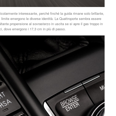
ticolarmente interessante, perché finché la guida rimane solo brillante,
al limite emergono le diverse identità. La Quattroporte sembra essere
ltante propensione al sovrasterzo in uscita se si apre il gas troppo in
oci, dove emergono i 17,3 cm in più di passo.