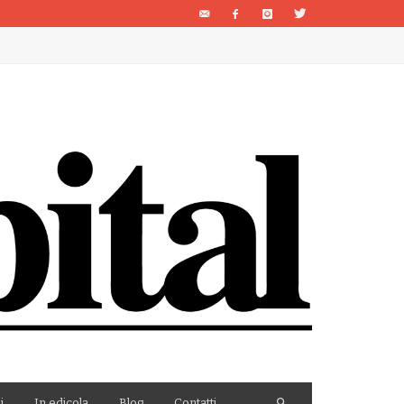
i
In edicola
Blog
Contatti