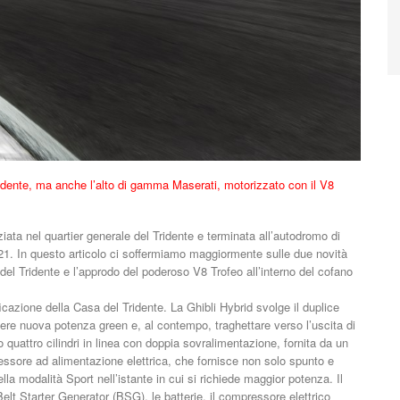
ridente, ma anche l’alto di gamma Maserati, motorizzato con il V8
ziata nel quartier generale del Tridente e terminata all’autodromo di
1. In questo articolo ci soffermiamo maggiormente sulle due novità
del Tridente e l’approdo del poderoso V8 Trofeo all’interno del cofano
rificazione della Casa del Tridente. La Ghibli Hybrid svolge il duplice
enere nuova potenza green e, al contempo, traghettare verso l’uscita di
 quattro cilindri in linea con doppia sovralimentazione, fornita da un
sore ad alimentazione elettrica, che fornisce non solo spunto e
la modalità Sport nell’istante in cui si richiede maggior potenza. Il
elt Starter Generator (BSG), le batterie, il compressore elettrico