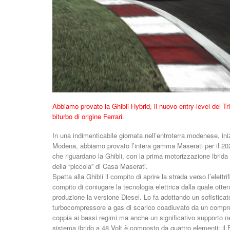
Abbiamo provato la Ghibli Hybrid, il nuovo entry-level del T
biturbo di origine Ferrari.
In una indimenticabile giornata nell’entroterra modenese, ini
Modena, abbiamo provato l’intera gamma Maserati per il 202
che riguardano la Ghibli, con la prima motorizzazione ibrida 
della “piccola” di Casa Maserati.
Spetta alla Ghibli il compito di aprire la strada verso l’elett
compito di coniugare la tecnologia elettrica dalla quale ott
produzione la versione Diesel. Lo fa adottando un sofisticato
turbocompressore a gas di scarico coadiuvato da un compres
coppia ai bassi regimi ma anche un significativo supporto nel
sistema ibrido a 48 Volt è composto da quattro elementi: il B