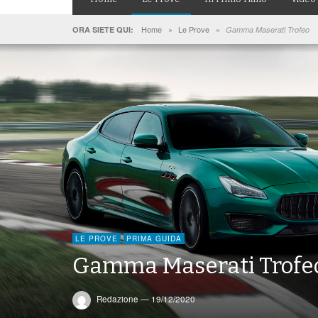
Home
»
Le Prove
»
ORA SIETE QUI:
Gamma Maserati Trofeo
LE PROVE
PRIMA GUIDA
Gamma Maserati Trofe
Redazione
—
19/12/2020