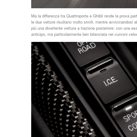
Ma la differenza tra Quattroporte e Ghibli rende la prova par
le due vetture risultano molto simili, mentre avvicinandosi 
più una divertente vettura a trazione posteriore: con una esa
anticipo, ma particolarmente ben bilanciata nei curvoni vel