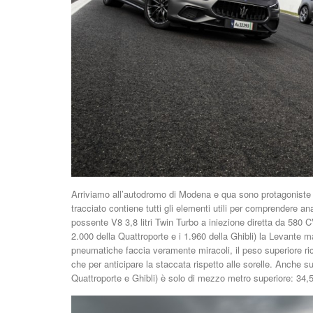
Arriviamo all’autodromo di Modena e qua sono protagoniste le
tracciato contiene tutti gli elementi utili per comprendere an
possente V8 3,8 litri Twin Turbo a iniezione diretta da 58
2.000 della Quattroporte e i 1.960 della Ghibli) la Levante m
pneumatiche faccia veramente miracoli, il peso superiore rich
che per anticipare la staccata rispetto alle sorelle. Anche su
Quattroporte e Ghibli) è solo di mezzo metro superiore: 34,