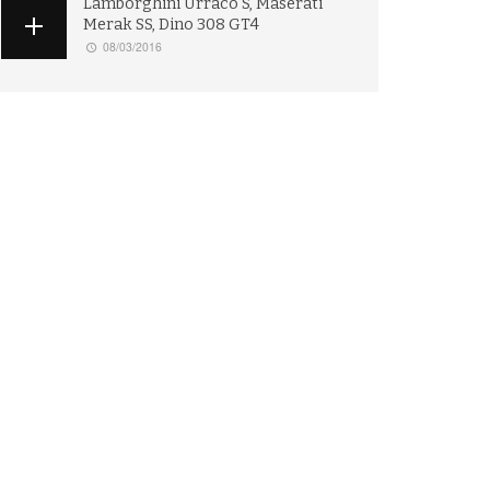
Lamborghini Urraco S, Maserati
Merak SS, Dino 308 GT4
08/03/2016