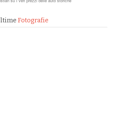
istian
su
I veri prezzi delle auto storiche
ltime
Fotografie