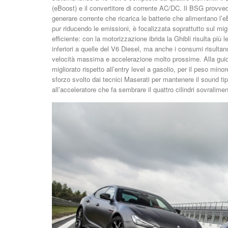
(eBoost) e il convertitore di corrente AC/DC. Il BSG provve
generare corrente che ricarica le batterie che alimentano l’eB
pur riducendo le emissioni, è focalizzata soprattutto sul mi
efficiente: con la motorizzazione ibrida la Ghibli risulta più
inferiori a quelle del V6 Diesel, ma anche i consumi risulta
velocità massima e accelerazione molto prossime. Alla gui
migliorato rispetto all’entry level a gasolio, per il peso min
sforzo svolto dai tecnici Maserati per mantenere il sound ti
all’acceleratore che fa sembrare il quattro cilindri sovrali