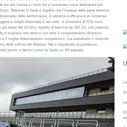
de sia alla messa in moto sia a funzionare come alternatore per
oost. Maserati ci tiene a ribadire che l’impiego della parte elettrica,
glioramento delle performance. Il sistema è efficace e al contempo
 leggera e meglio bilanciata e non solo: le emissioni di CO2 sono
no più bassi del 20-25% rispetto al benzina da 350 CV, con potenza,
da ci stupisce non tanto e non solo il comportamento dinamico
ore e il miglior bilanciamento complessivo, ma soprattutto il notevole
pico delle vetture del Marchio. Ma è soprattutto la prontezza
mentato pronto e deciso come se fosse un V6 aspirato.
U
La
St
La
Gi
ed