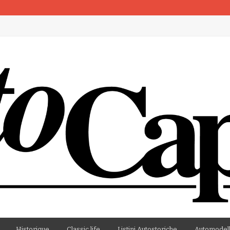
artenza
Historique
Classic life
Listini Autostoriche
Automodell