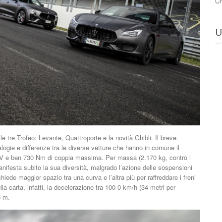
Cr
U
 tre Trofeo: Levante, Quattroporte e la novità Ghibli. Il breve
alogie e differenze tra le diverse vetture che hanno in comune il
0 CV e ben 730 Nm di coppia massima. Per massa (2.170 kg, contro i
anifesta subito la sua diversità, malgrado l’azione delle sospensioni
iede maggior spazio tra una curva e l’altra più per raffreddare i freni
lla carta, infatti, la decelerazione tra 100-0 km/h (34 metri per
5 m.