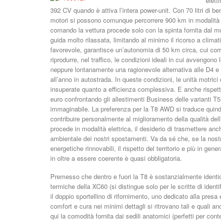
elett
392 CV quando è attiva l’intera power-unit. Con 70 litri di b
motori si possono comunque percorrere 900 km in modalità t
comando la vettura procede solo con la spinta fornita dal m
guida molto rilassata, limitando al minimo il ricorso a cli
favorevole, garantisce un’autonomia di 50 km circa, cui corri
riprodurre, nel traffico, le condizioni ideali in cui avvengo
neppure lontanamente una ragionevole alternativa alle D4 e D
all’anno in autostrada. In queste condizioni, le unità motrici 
insuperate quanto a efficienza complessiva. E anche rispetto
euro confrontando gli allestimenti Business delle varianti T5
immaginabile. La preferenza per la T8 AWD si traduce quindi
contribuire personalmente al miglioramento della qualità dell
procede in modalità elettrica, il desiderio di trasmettere anche
ambientale dei nostri spostamenti. Va da sé che, se la nost
energetiche rinnovabili, il rispetto del territorio e più in ge
in oltre a essere coerente è quasi obbligatoria.
Premesso che dentro e fuori la T8 è sostanzialmente identic
termiche della XC60 (si distingue solo per le scritte di identi
il doppio sportellino di rifornimento, uno dedicato alla presa 
comfort e cura nei minimi dettagli si ritrovano tali e quali a
qui la comodità fornita dai sedili anatomici (perfetti per co