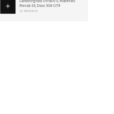
Lamborghini Urraco S, Maserati
Merak SS, Dino 308 GT4
08/03/2016