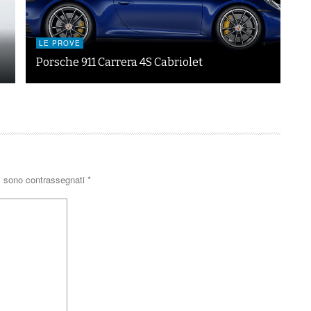
LE PROVE
Porsche 911 Carrera 4S Cabriolet
ri sono contrassegnati
*