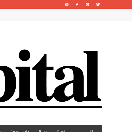
i
In edicola
Blog
Contatti