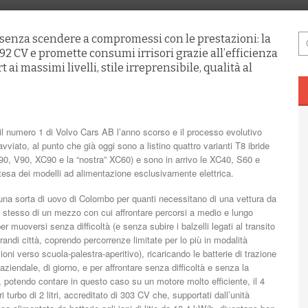
, senza scendere a compromessi con le prestazioni: la
CV e promette consumi irrisori grazie all’efficienza
i massimi livelli, stile irreprensibile, qualità al
to il numero 1 di Volvo Cars AB l’anno scorso e il processo evolutivo
viato, al punto che già oggi sono a listino quattro varianti T8 ibride
 S90, V90, XC90 e la “nostra” XC60) e sono in arrivo le XC40, S60 e
esa dei modelli ad alimentazione esclusivamente elettrica.
na sorta di uovo di Colombo per quanti necessitano di una vettura da
o stesso di un mezzo con cui affrontare percorsi a medio e lungo
r muoversi senza difficoltà (e senza subire i balzelli legati al transito
e grandi città, coprendo percorrenze limitate per lo più in modalità
ioni verso scuola-palestra-aperitivo), ricaricando le batterie di trazione
aziendale, di giorno, e per affrontare senza difficoltà e senza la
, potendo contare in questo caso su un motore molto efficiente, il 4
ri turbo di 2 litri,
accreditato di 303 CV che, supportati dall’unità