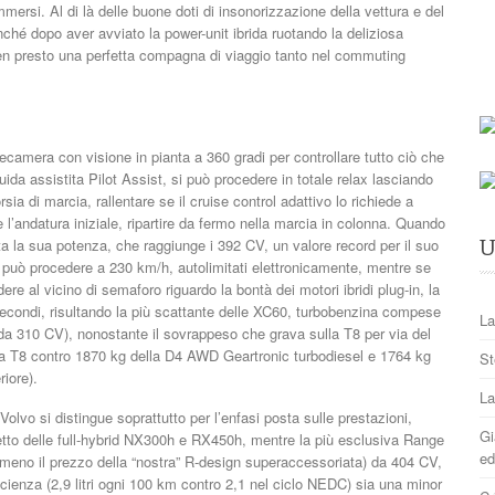
mmersi. Al di là delle buone doti di insonorizzazione della vettura e del
hé dopo aver avviato la power-unit ibrida ruotando la deliziosa
en presto una perfetta compagna di viaggio tanto nel commuting
telecamera con visione in pianta a 360 gradi per controllare tutto ciò che
guida assistita Pilot Assist, si può procedere in totale relax lasciando
sia di marcia, rallentare se il cruise control adattivo lo richiede a
re l’andatura iniziale, ripartire da fermo nella marcia in colonna. Quando
ta la sua potenza, che raggiunge i 392 CV, un valore record per il suo
U
 può procedere a 230 km/h, autolimitati elettronicamente, mentre se
re al vicino di semaforo riguardo la bontà dei motori ibridi plug-in, la
 secondi, risultando la più scattante delle XC60, turbobenzina compese
La
da 310 CV), nonostante il sovrappeso che grava sulla T8 per via del
r la T8 contro 1870 kg della D4 AWD Geartronic turbodiesel e 1764 kg
St
iore).
La
Volvo si distingue soprattutto per l’enfasi posta sulle prestazioni,
Gi
ogetto delle full-hybrid NX300h e RX450h, mentre la più esclusiva Range
ed
o meno il prezzo della “nostra” R-design superaccessoriata) da 404 CV,
icienza (2,9 litri ogni 100 km contro 2,1 nel ciclo NEDC) sia una minor