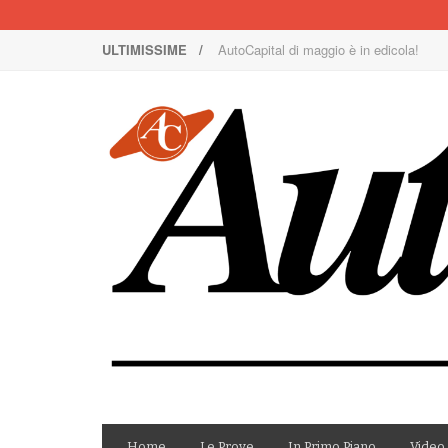
ULTIMISSIME /
Nuova Nissan Leaf
1000 Miglia: un team rosa sulla rossa
Il Concorso Villa d’Este è ai nastri di p
I SUV Premium Omoda & Jaecoo
Il ritorno della Lancia nei rally
AutoCapital di marzo è in edicola!
AutoCapital di giugno è in edicola!
AutoCapital di febbraio è in edicola!
E Luce sia!
AutoCapital di maggio è in edicola!
Home
Le Prove
In Primo Piano
Video