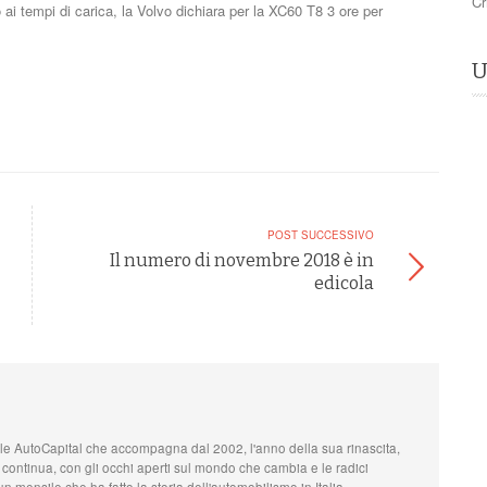
Cr
ai tempi di carica, la Volvo dichiara per la XC60 T8 3 ore per
U
POST SUCCESSIVO
Il numero di novembre 2018 è in
edicola
le AutoCapital che accompagna dal 2002, l'anno della sua rinascita,
 continua, con gli occhi aperti sul mondo che cambia e le radici
n mensile che ha fatto la storia dell'automobilismo in Italia.