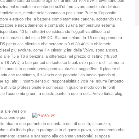
rica alimentata da batterie agli ioni di litio da 10,4 kW/h, diventano ben
enzina nel serbatoio e contando sull’ottimo lavoro combinato dei due
radizionale, mentre selezionando la posizione Pure sull’apposito
otore elettrico che, a batterie completamente cariche, adottando una
matizzatore e riscaldamento e contando su una temperatura esterna
spondono 40 km effettivi considerando l’oggettiva difficoltà di
no le misurazioni del ciclo NEDC. Sia ben chiaro: la T8 non rappresenta
5 per quella clientela che percorre più di 30-40mila chilometri
diesel più evolute, come il 4 cilindri 2 litri della Volvo, sono ancora
 alle T5 e T6 a benzina la differenza nel prezzo di listino (18.350
 e T8 AWD) è tale per cui un ipotetico break-even-point è difficilmente
 in acquisto quando prevalgono valutazioni soggettive: il piacere di
’aria che respiriamo, il silenzio che pervade l’abitacolo quando si
 agli altri il nostro senso di responsabilità civica nel ridurre l’impatto
ra attività professionale è connessa in qualche modo con le fonti
nerale l’economia green, a questo punto la scelta della Volvo ibrida plug-
a alle versioni
ficazione e per
elettrica) e che pertanto le decantate doti di qualità, sicurezza,
nche sulla ibrida plug-in protagonista di questa prova, va osservato che
ntenimento laterale e sostegno alla colonna vertebrale) si sposa