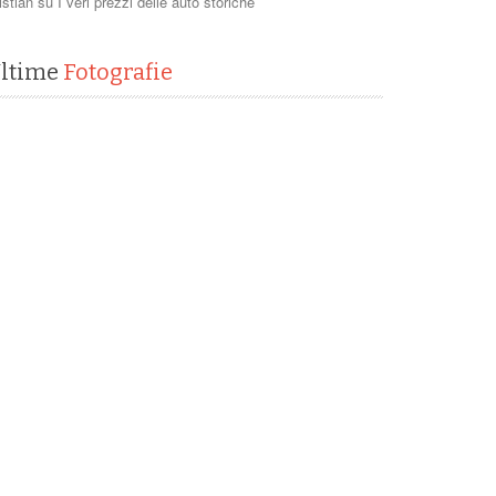
istian
su
I veri prezzi delle auto storiche
ltime
Fotografie