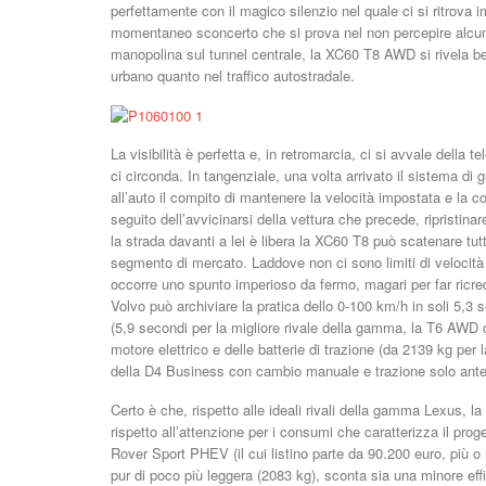
perfettamente con il magico silenzio nel quale ci si ritrova i
momentaneo sconcerto che si prova nel non percepire alcunc
manopolina sul tunnel centrale, la XC60 T8 AWD si rivela b
urbano quanto nel traffico autostradale.
La visibilità è perfetta e, in retromarcia, ci si avvale della 
ci circonda. In tangenziale, una volta arrivato il sistema di 
all’auto il compito di mantenere la velocità impostata e la cor
seguito dell’avvicinarsi della vettura che precede, ripristina
la strada davanti a lei è libera la XC60 T8 può scatenare tut
segmento di mercato. Laddove non ci sono limiti di velocità
occorre uno spunto imperioso da fermo, magari per far ricrede
Volvo può archiviare la pratica dello 0-100 km/h in soli 5,3
(5,9 secondi per la migliore rivale della gamma, la T6 AWD 
motore elettrico e delle batterie di trazione (da 2139 kg pe
della D4 Business con cambio manuale e trazione solo anter
Certo è che, rispetto alle ideali rivali della gamma Lexus, la 
rispetto all’attenzione per i consumi che caratterizza il pr
Rover Sport PHEV (il cui listino parte da 90.200 euro, più 
pur di poco più leggera (2083 kg), sconta sia una minore eff