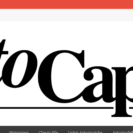
artenza
Historique
Classic life
Listini Autostoriche
Automodell