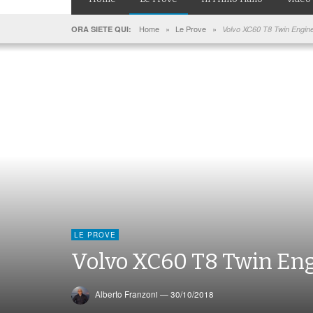
Home
»
Le Prove
»
ORA SIETE QUI:
Volvo XC60 T8 Twin Engi
LE PROVE
Volvo XC60 T8 Twin E
Alberto Franzoni
—
30/10/2018