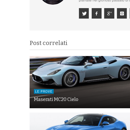
Post correlati
LE PROVE
Maserati MC20 Cielo