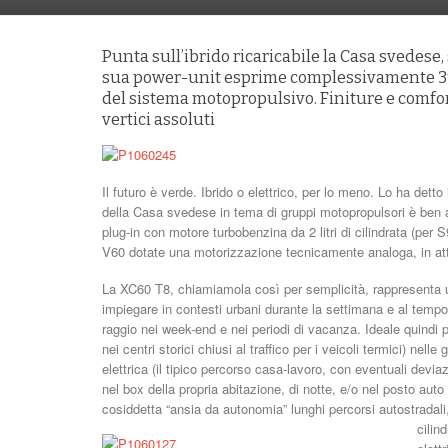
Punta sull’ibrido ricaricabile la Casa svedese
sua power-unit esprime complessivamente 392 
del sistema motopropulsivo. Finiture e comfort a
vertici assoluti
Il futuro è verde. Ibrido o elettrico, per lo meno. Lo ha det
della Casa svedese in tema di gruppi motopropulsori è ben av
plug-in con motore turbobenzina da 2 litri di cilindrata (per
V60 dotate una motorizzazione tecnicamente analoga, in att
La XC60 T8, chiamiamola così per semplicità, rappresenta u
impiegare in contesti urbani durante la settimana e al temp
raggio nei week-end e nei periodi di vacanza. Ideale quindi pe
nei centri storici chiusi al traffico per i veicoli termici) nell
elettrica (il tipico percorso casa-lavoro, con eventuali deviaz
nel box della propria abitazione, di notte, e/o nel posto auto 
cosiddetta “ansia da autonomia” lunghi percorsi autostradali
cilind