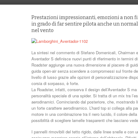
Prestazioni impressionanti, emozioni a non f
in grado di far sentire pilota anche un normal
nel vento
La sintesi nel commento di Stefano Domenicali, Chairman e 
Aventador S definisce nuovi punti di riferimento in termini d
Roadster aggiunge una nuova dimensione al piacere di guida. 
guida open-air senza scendere a compromessi sul fronte del
livello di lusso grazie alle opzioni di personalizzazione dispo
corsia di sorpasso, è forte.
La Roadster, infatti, conserva il design dell’Aventador S ma
personalità speciale di una spider. Si tratta di un mix tra l’e
aerodinamici. Cominciando dal posteriore, che, mostrando li
un forte carattere aerodinamico. L’hard top si collega alla p
motore in una combinazione tra il nero lucido, il colore della
possibilità di scegliere lamelle trasparenti che lasciano vede
I pannelli rimovibili del tetto rigido, dalle linee snelle e co
assicurare maggiore spazio all’interno dell’abitacolo. Rifiniti