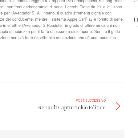
inuto. Il cambio leggero a 7 rapporti ISR (Independent Shifting Rod)
Cr
i, con freni carboceramici di serie. I cerchi Dione da 20” e 21” sono
 per l’Aventador S. All’interno, il quadro strumenti digitale con
ze del conducente, mentre il sistema Apple CarPlay è fornito di serie.
U
effetti è l’Aventador S Roadster, in grado di offrire emozioni non
più di ebbrezza per il fatto di essere a cielo aperto. Sentire il grido
ozione ben più forte rispetto alla sensazione che dà una macchina
POST SUCCESSIVO
Renault Captur Tokio Edition