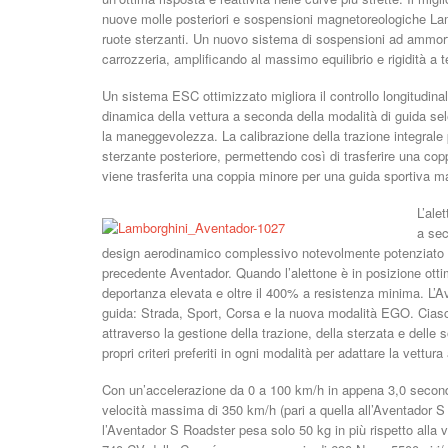
nuove molle posteriori e sospensioni magnetoreologiche Lamb
ruote sterzanti. Un nuovo sistema di sospensioni ad ammortiz
carrozzeria, amplificando al massimo equilibrio e rigidità a t
Un sistema ESC ottimizzato migliora il controllo longitudinal
dinamica della vettura a seconda della modalità di guida sel
la maneggevolezza. La calibrazione della trazione integrale 
sterzante posteriore, permettendo così di trasferire una coppi
viene trasferita una coppia minore per una guida sportiva m
L’ale
a sec
design aerodinamico complessivo notevolmente potenziato mig
precedente Aventador. Quando l’alettone è in posizione otti
deportanza elevata e oltre il 400% a resistenza minima. L’A
guida: Strada, Sport, Corsa e la nuova modalità EGO. Ciasc
attraverso la gestione della trazione, della sterzata e dell
propri criteri preferiti in ogni modalità per adattare la vettura 
Con un’accelerazione da 0 a 100 km/h in appena 3,0 secon
velocità massima di 350 km/h (pari a quella all’Aventador S
l’Aventador S Roadster pesa solo 50 kg in più rispetto alla 