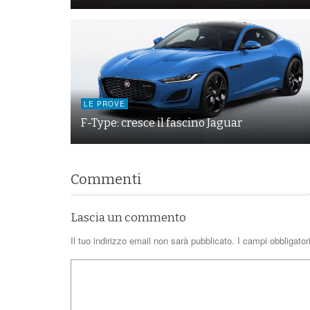
LE PROVE
F-Type: cresce il fascino Jaguar
Commenti
Lascia un commento
Il tuo indirizzo email non sarà pubblicato.
I campi obbligato