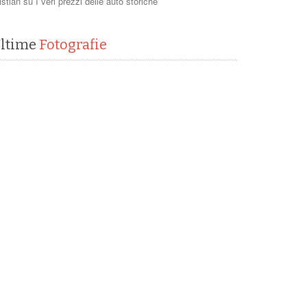
istian
su
I veri prezzi delle auto storiche
ltime
Fotografie