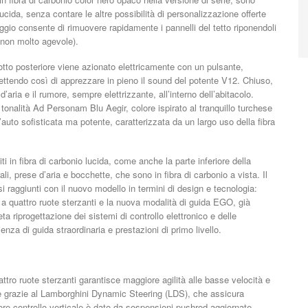
 lucida, senza contare le altre possibilità di personalizzazione offerte
o consente di rimuovere rapidamente i pannelli del tetto riponendoli
 non molto agevole).
notto posteriore viene azionato elettricamente con un pulsante,
ttendo così di apprezzare in pieno il sound del potente V12. Chiuso,
’aria e il rumore, sempre elettrizzante, all’interno dell’abitacolo.
tonalità Ad Personam Blu Aegir, colore ispirato al tranquillo turchese
auto sofisticata ma potente, caratterizzata da un largo uso della fibra
niti in fibra di carbonio lucida, come anche la parte inferiore della
rali, prese d’aria e bocchette, che sono in fibra di carbonio a vista. Il
si raggiunti con il nuovo modello in termini di design e tecnologia:
 a quattro ruote sterzanti e la nuova modalità di guida EGO, già
ta riprogettazione dei sistemi di controllo elettronico e delle
enza di guida straordinaria e prestazioni di primo livello.
attro ruote sterzanti garantisce maggiore agilità alle basse velocità e
che grazie al Lamborghini Dynamic Steering (LDS), che assicura
gliore controllo verticale è dato da sospensioni pushrod aggiornate,