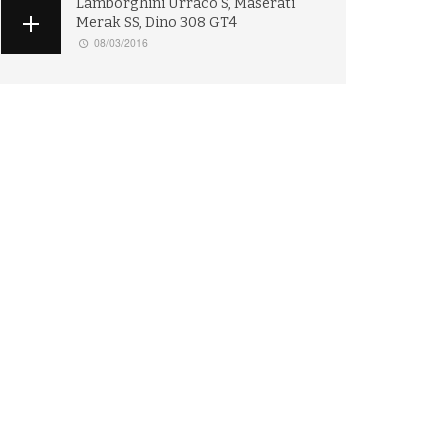
Lamborghini Urraco S, Maserati
Merak SS, Dino 308 GT4
08/03/2016