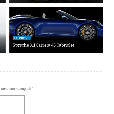
LE PROVE
Porsche 911 Carrera 4S Cabriolet
ri sono contrassegnati
*