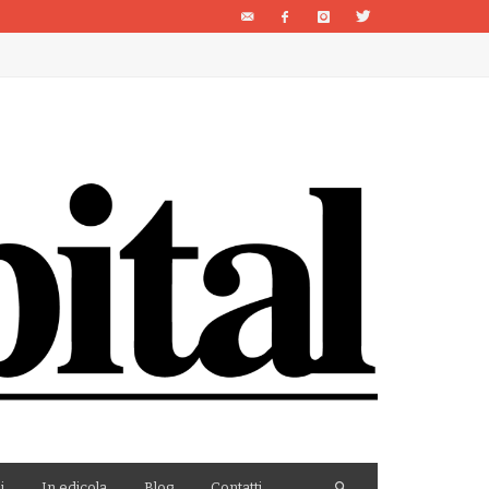
i
In edicola
Blog
Contatti