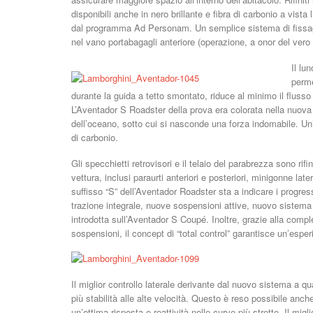
disponibili anche in nero brillante e fibra di carbonio a vista
dal programma Ad Personam. Un semplice sistema di fissaggi
nel vano portabagagli anteriore (operazione, a onor del vero
Il lu
perme
durante la guida a tetto smontato, riduce al minimo il flusso d
L’Aventador S Roadster della prova era colorata nella nuova 
dell’oceano, sotto cui si nasconde una forza indomabile. Un’
di carbonio.
Gli specchietti retrovisori e il telaio del parabrezza sono rifi
vettura, inclusi paraurti anteriori e posteriori, minigonne late
suffisso “S” dell’Aventador Roadster sta a indicare i progres
trazione integrale, nuove sospensioni attive, nuovo sistema
introdotta sull’Aventador S Coupé. Inoltre, grazie alla comple
sospensioni, il concept di “total control” garantisce un’esperi
Il miglior controllo laterale derivante dal nuovo sistema a qu
più stabilità alle alte velocità. Questo è reso possibile an
un’ottima risposta e reattività nelle curve più strette. Il mi