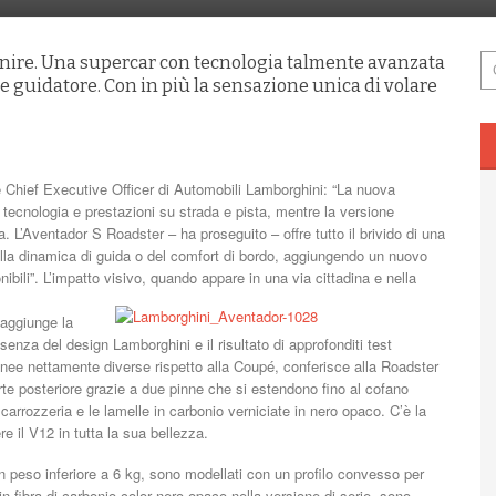
inire. Una supercar con tecnologia talmente avanzata
e guidatore. Con in più la sensazione unica di volare
Chief Executive Officer di Automobili Lamborghini: “La nuova
i tecnologia e prestazioni su strada e pista, mentre la versione
L’Aventador S Roadster – ha proseguito – offre tutto il brivido di una
la dinamica di guida o del comfort di bordo, aggiungendo un nuovo
nibili”. L’impatto visivo, quando appare in una via cittadina e nella
 aggiunge la
ssenza del design Lamborghini e il risultato di approfonditi test
nee nettamente diverse rispetto alla Coupé, conferisce alla Roadster
arte posteriore grazie a due pinne che si estendono fino al cofano
 carrozzeria e le lamelle in carbonio verniciate in nero opaco. C’è la
re il V12 in tutta la sua bellezza.
n un peso inferiore a 6 kg, sono modellati con un profilo convesso per
 in fibra di carbonio color nero opaco nella versione di serie, sono