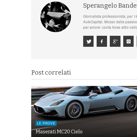
Sperangelo Bande
Giornalista professionista, per 1
AutoCapital. Mosso dalla passione
per amore: conta forse altro nell
Post correlati
LE PROVE
Maserati MC20 Cielo