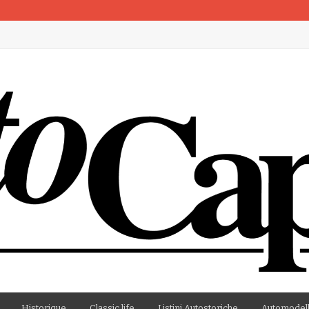
artenza
Historique
Classic life
Listini Autostoriche
Automodell