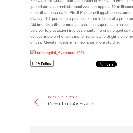
740 CV della Coupé, con una coppia di 690 Nm a 5500 giri/m
garantisce una cambiata robotizzata in appena 50 millisecond
montati su pneumatici Pirelli P Zero sviluppati appositamente
display TFT può essere personalizzato in base alle preferen
Abbimo descritto sommariamente una supermacchina, come in 
solo per le prestazioni impressionanti, ma di dare quel sovrap
del suo motore che non smette mai di salire di giri è un’em
chiusa. Questa Roadster è inebriante fino a stordire.
Follow
POST PRECEDENTE
Circuito di Avezzano