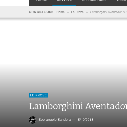
Home
»
Le Prove
»
ORA SIETE QUI:
Lamborghini Aventador S 
LE PROVE
Lamborghini Aventador
Sperangelo Bandera
—
15/10/2018