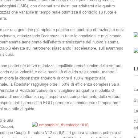
orghini (LMS), con cinematismi rivisti per adattarsi alle quattro
zazione variabile in tempo reale ottimizza il controllo su ruote e
erra.
e per una gestione più rapida e precisa del controllo di trazione e della
ezionata, ottimizzando l’aderenza in tutte le condizioni e migliorando
permanente tiene conto dell’effetto stabilizzante del nuovo sistema
a più elevata sul retrotreno: rilasciando l’acceleratore, sull’avantreno
a sicura.
ttone posteriore attivo ottimizza l’equilibrio aerodinamico della vettura
U
onda della velocità e della modalità di guida selezionata, mentre il
liora la deportanza anteriore di oltre il 130% rispetto alla
male, la Roadster raggiunge oltre il 50% di efficienza complessiva a
La
ventador S Roadster consente di scegliere tra quattro modalità di
una di esse influenza ogni aspetto del comportamento della vettura
St
e sospensioni. La modalità EGO permette al conducente di impostare i
al suo stile di guida.
La
di e una
Gi
 Coupé),
ed
versione Coupé. Il motore V12 da 6,5 litri genera la stessa potenza di