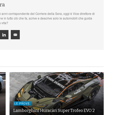
ra
8 anni corrispondente del Corriere della Sera, oggi è Vice direttore di
 in tutto ciò che fa, scrive e descrive solo le automobili che guida
a vita?
LE PROVE
Lamborghini Huracàn Super Trofeo EVO 2