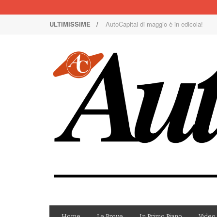
ULTIMISSIME /
Nuova Nissan Leaf
1000 Miglia: un team rosa sulla rossa
Il Concorso Villa d’Este è ai nastri di p
I SUV Premium Omoda & Jaecoo
Il ritorno della Lancia nei rally
AutoCapital di marzo è in edicola!
AutoCapital di giugno è in edicola!
AutoCapital di febbraio è in edicola!
E Luce sia!
AutoCapital di maggio è in edicola!
Home
Le Prove
In Primo Piano
Video