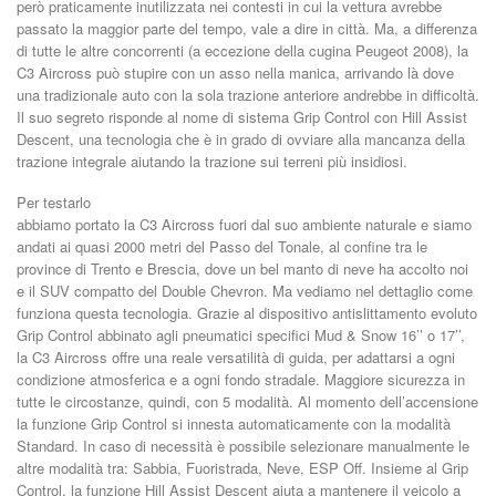
però praticamente inutilizzata nei contesti in cui la vettura avrebbe
passato la maggior parte del tempo, vale a dire in città. Ma, a differenza
di tutte le altre concorrenti (a eccezione della cugina Peugeot 2008), la
C3 Aircross può stupire con un asso nella manica, arrivando là dove
una tradizionale auto con la sola trazione anteriore andrebbe in difficoltà.
Il suo segreto risponde al nome di sistema Grip Control con Hill Assist
Descent, una tecnologia che è in grado di ovviare alla mancanza della
trazione integrale aiutando la trazione sui terreni più insidiosi.
Per testarlo
abbiamo portato la C3 Aircross fuori dal suo ambiente naturale e siamo
andati ai quasi 2000 metri del Passo del Tonale, al confine tra le
province di Trento e Brescia, dove un bel manto di neve ha accolto noi
e il SUV compatto del Double Chevron. Ma vediamo nel dettaglio come
funziona questa tecnologia. Grazie al dispositivo antislittamento evoluto
Grip Control abbinato agli pneumatici specifici Mud & Snow 16’’ o 17’’,
la C3 Aircross offre una reale versatilità di guida, per adattarsi a ogni
condizione atmosferica e a ogni fondo stradale. Maggiore sicurezza in
tutte le circostanze, quindi, con 5 modalità. Al momento dell’accensione
la funzione Grip Control si innesta automaticamente con la modalità
Standard. In caso di necessità è possibile selezionare manualmente le
altre modalità tra: Sabbia, Fuoristrada, Neve, ESP Off. Insieme al Grip
Control, la funzione Hill Assist Descent aiuta a mantenere il veicolo a