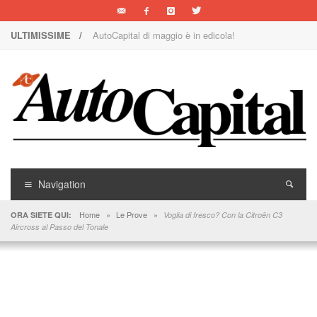
ULTIMISSIME /
AutoCapital di maggio è in edicola!
Nuova Nissan Leaf
1000 Miglia: un team rosa sulla rossa
Il Concorso Villa d’Este è ai nastri di partenza
I SUV Premium Omoda & Jaecoo
Il ritorno della Lancia nei rally
Navigation
AutoCapital di marzo è in edicola!
Home
»
Le Prove
»
ORA SIETE QUI:
Voglia di fresco? Con la Citroën C3
Aircross al Passo del Tonale
AutoCapital di giugno è in edicola!
AutoCapital di febbraio è in edicola!
E Luce sia!