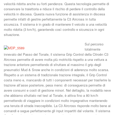
velocità ridotta anche su forti pendenze. Questa tecnologia permette di
conservare la traiettoria e riduce il rischio di perdere il controllo della
velocità in discesa. Questa nuova funzione di assistenza in discesa
permette infatti di gestire perfettamente la C3 Aircross in tutta
sicurezza. Il sistema è in grado di mantenere il veicolo a una velocità
molto ridotta (3 km/h), garantendo così controllo e sicurezza in ogni
situazione.
Sul percorso
totalmente
innevato del Passo del Tonale, il sistema Grip Control della Citroën C3
Aircross permette di avere molta più motricità rispetto a una vettura a
trazione anteriore permettendo di sfruttare al massimo il grip degli
pneumatici Mud & Snow anche in condizioni di aderenza molto scarsa.
Rispetto a un sistema di tradizionale trazione integrale, il Grip Control
costa meno e, mancando di tutti i componenti necessari per trasferire la
trazione all’asse posteriore, pesa meno: di conseguenza permette di
avere consumi e costi di gestione minori. Nel dettaglio, la modalità neve
che abbiamo sfruttato nel test al Tonale, è attiva fino a 80 km/h
permettendo di viaggiare in condizioni molto impegnative mantenendo
una tenuta di strada ineccepibile. La C3 Aircross risponde molto bene ai
comandi e segue perfettamente gli input impartiti dal volante. Il sistema