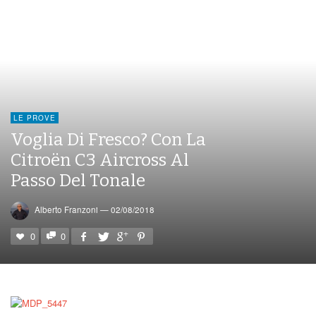
LE PROVE
Voglia Di Fresco? Con La
Citroën C3 Aircross Al
Passo Del Tonale
Alberto Franzoni
—
02/08/2018
0
0