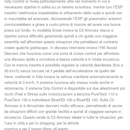
Grip Control si rivela particolarmente utile nel momento in cui è
necessario ripartire in salita su un terreno scivoloso: mentre con l’ESP
inserito l’elettronica impedirebbe lo slittamento delle ruote e quindi non
si riuscirebbe ad avanzare, disinserendo l’ESP gli pneumatici anteriori
comincerebbero a girare a vuoto prima di riuscire ad avere una buona
presa sul fondo. In modalità Snow invece la C3 Aircross riesce a
ripartire senza difficoltà garantendo quindi a chi guida una maggiore
serentità nell’affrontare queste situazioni che potrebbero al contrario
creare qualche grattacapo. In discesa interviene invece l’Hill Assist
Descent che funziona come una sorta di cruise control per affrontare
una discesa ripida e scivolosa a bassa velocità e in totale sicurezza.
Con la marcia inserita è possibile regolare la velocità desiderata (fino a
30 km/h) senza toccare né il pedale dell’acceleratore né quello del
freno; mettendo in folle invece la vettura mantiene automaticamente la
velocità di 3 km/h. Il sistema funziona allo stesso modo anche in
retromarcia. Il sistema Grip Control è disponibile sui due allestimenti più
ricchi (Feel e Shine) sulle motorizzazioni a benzina PureTech 110 e
PureTech 130 e turbodiesel BlueHDi 100 e BlueHDi 120. Sulla C3
Aircross si è dimostrato davvero molto efficace, permettendo di uscire
da situazioni difficili con grande facilità e quindi di viaggiare sempre in
sicurezza. Questo rende la C3 Aircross ideale in tutte le situazioni: per
l’uso in città e per lo shopping, per le attività
sportive e per il tempo libero all’aperto.