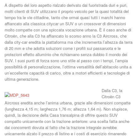
A dispetto del loro aspetto rialzato derivato dai fuoristrada duri e puri,
molti clienti di SUV utilizzano il proprio veicolo per la quasi totalità del
tempo tra le vie cittadine, tanto che ormai quasi tutti i marchi hanno
affiancato alla classica citycar un SUV o un crossover di dimensioni
molto compatte con una spiccata vocazione urbana. È il caso anche di
Citroën, che alla C3 ha affiancato lo scorso anno la C3 Aircross, che
dalla city-car eredita la piattaforma ma che incrementa l’altezza da terra
di 20 mm e che adotta soluzioni come i profili sui passaruota e le
protezioni effetto alluminio che richiamano senza dubbio il mondo dei
SUV. I suoi punti di forza sono uno stile al passo con i tempi, l’ampia
possibilità di personalizzazione, l’ottima versatilità dell’abitacolo unita a
un’eccellente capacità di carico, oltre a motori efficienti e tecnologie di
ultima generazione.
Dalla C3, la
Citroën C3
Aircross eredita anche l’anima urbana, grazie alle dimensioni compatte
(lunghezza 4,15 m; larghezza 1,76 m; altezza 1,64 m). Non stupisce,
quindi, la decisione della Casa transalpina di offrire questo SUV
compatto unicamente con la trazione anteriore: una scelta fatta anche
dai concorrenti dovuta al fatto che la trazione integrale avrebbe
unicamente alzato il prezzo di listino e i costi di esercizio rimanendo