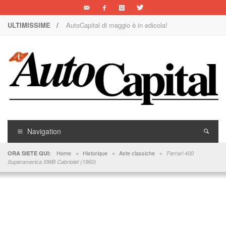
ULTIMISSIME /
AutoCapital di maggio è in edicola!
Nuova Nissan Leaf
1000 Miglia: un team rosa sulla rossa
Il Concorso Villa d’Este è ai nastri di partenza
I SUV Premium Omoda & Jaecoo
Il ritorno della Lancia nei rally
Navigation
AutoCapital di marzo è in edicola!
Home
»
Historique
»
Aste classiche
»
ORA SIETE QUI:
Ferrari 400
Superamerica SWB Cabriolet (1960)
AutoCapital di giugno è in edicola!
AutoCapital di febbraio è in edicola!
E Luce sia!