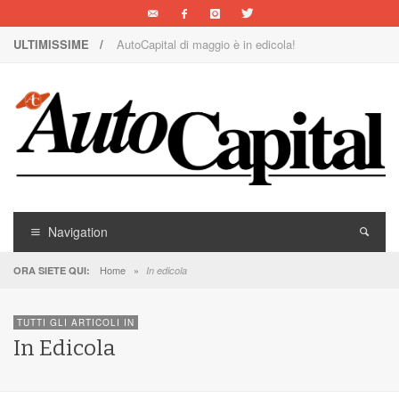
ULTIMISSIME /
AutoCapital di maggio è in edicola!
Nuova Nissan Leaf
1000 Miglia: un team rosa sulla rossa
Il Concorso Villa d’Este è ai nastri di partenza
I SUV Premium Omoda & Jaecoo
Il ritorno della Lancia nei rally
Navigation
AutoCapital di marzo è in edicola!
Home
»
ORA SIETE QUI:
In edicola
AutoCapital di giugno è in edicola!
TUTTI GLI ARTICOLI IN
AutoCapital di febbraio è in edicola!
In Edicola
E Luce sia!