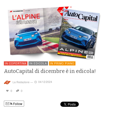
IN COPERTINA
IN EDICOLA
IN PRIMO PIANO
AutoCapital di dicembre è in edicola!
La Redazione
—
04/12/2024
0
0
Follow