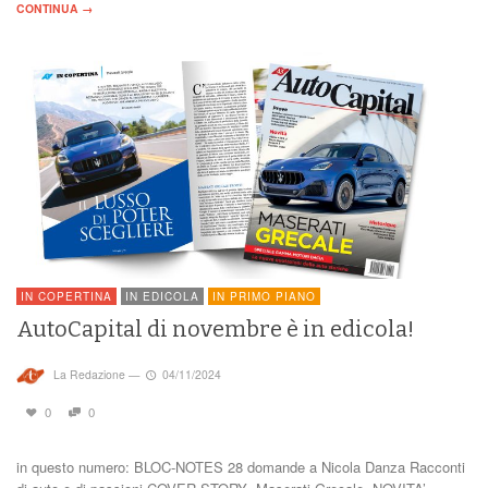
CONTINUA →
IN COPERTINA
IN EDICOLA
IN PRIMO PIANO
AutoCapital di novembre è in edicola!
La Redazione
—
04/11/2024
0
0
in questo numero: BLOC-NOTES 28 domande a Nicola Danza Racconti