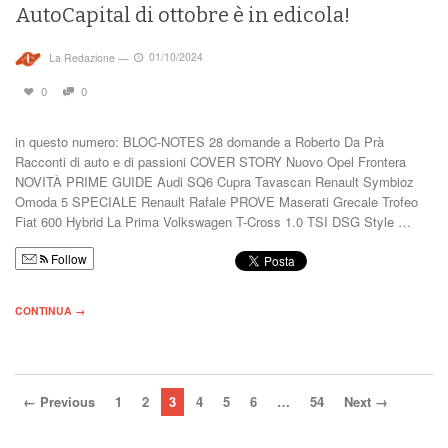
AutoCapital di ottobre è in edicola!
La Redazione
—
01/10/2024
0
0
in questo numero: BLOC-NOTES 28 domande a Roberto Da Prà
Racconti di auto e di passioni COVER STORY Nuovo Opel Frontera
NOVITÀ PRIME GUIDE Audi SQ6 Cupra Tavascan Renault Symbioz
Omoda 5 SPECIALE Renault Rafale PROVE Maserati Grecale Trofeo
Fiat 600 Hybrid La Prima Volkswagen T-Cross 1.0 TSI DSG Style …
Follow
CONTINUA →
← Previous
1
2
3
4
5
6
…
54
Next →