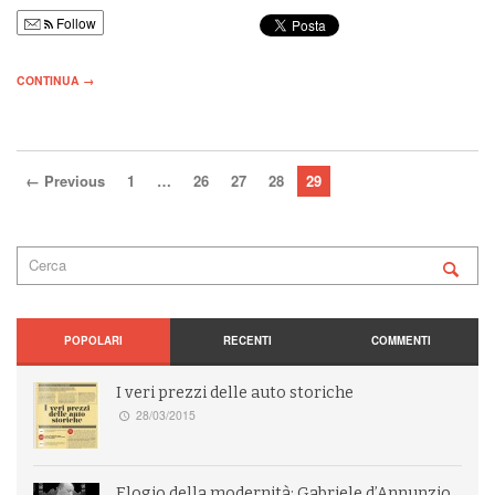
Follow
CONTINUA →
← Previous
1
…
26
27
28
29
POPOLARI
RECENTI
COMMENTI
I veri prezzi delle auto storiche
28/03/2015
Elogio della modernità: Gabriele d’Annunzio