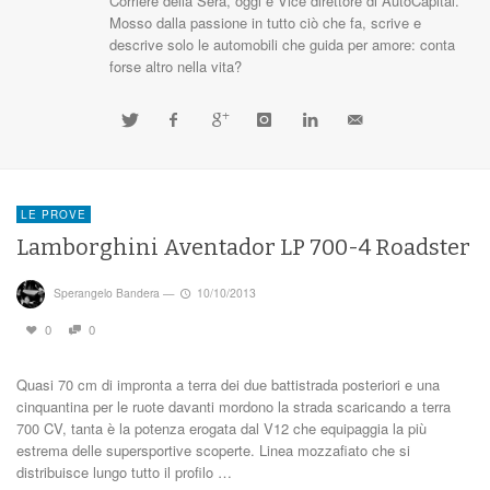
Corriere della Sera, oggi è Vice direttore di AutoCapital.
Mosso dalla passione in tutto ciò che fa, scrive e
descrive solo le automobili che guida per amore: conta
forse altro nella vita?
LE PROVE
Lamborghini Aventador LP 700-4 Roadster
Sperangelo Bandera
—
10/10/2013
0
0
Quasi 70 cm di impronta a terra dei due battistrada posteriori e una
cinquantina per le ruote davanti mordono la strada scaricando a terra
700 CV, tanta è la potenza erogata dal V12 che equipaggia la più
estrema delle supersportive scoperte. Linea mozzafiato che si
distribuisce lungo tutto il profilo …