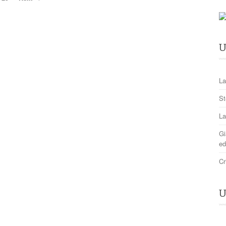
U
La
St
La
Gi
ed
Cr
U