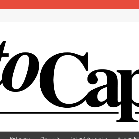
artenza
Historique
Classic life
Listini Autostoriche
Automodell