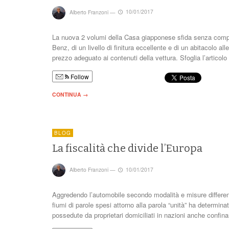
Alberto Franzoni
—
10/01/2017
La nuova 2 volumi della Casa giapponese sfida senza comples
Benz, di un livello di finitura eccellente e di un abitacolo al
prezzo adeguato ai contenuti della vettura. Sfoglia l’articol
Follow
CONTINUA →
BLOG
La fiscalità che divide l’Europa
Alberto Franzoni
—
10/01/2017
Aggredendo l’automobile secondo modalità e misure different
fiumi di parole spesi attorno alla parola “unità” ha determin
possedute da proprietari domiciliati in nazioni anche confi