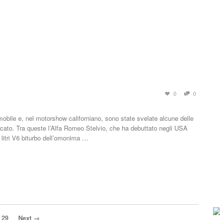
0
0
mobile e, nel motorshow californiano, sono state svelate alcune delle
ercato. Tra queste l’Alfa Romeo Stelvio, che ha debuttato negli USA
3 litri V6 biturbo dell’omonima …
29
Next →