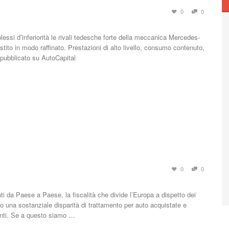
0
0
si d’inferiorità le rivali tedesche forte della meccanica Mercedes-
lestito in modo raffinato. Prestazioni di alto livello, consumo contenuto,
o pubblicato su AutoCapital
0
0
i da Paese a Paese, la fiscalità che divide l’Europa a dispetto dei
ato una sostanziale disparità di trattamento per auto acquistate e
nanti. Se a questo siamo …