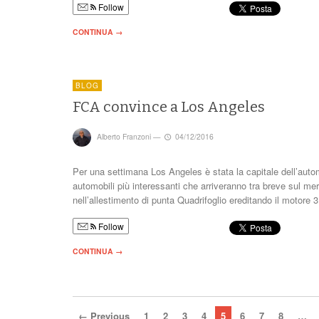
Follow
CONTINUA →
BLOG
FCA convince a Los Angeles
Alberto Franzoni
—
04/12/2016
Per una settimana Los Angeles è stata la capitale dell’auto
automobili più interessanti che arriveranno tra breve sul m
nell’allestimento di punta Quadrifoglio ereditando il motore 
Follow
CONTINUA →
← Previous
1
2
3
4
5
6
7
8
…