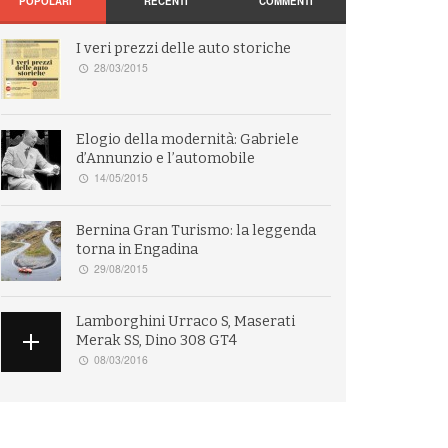
POPOLARI
RECENTI
COMMENTI
I veri prezzi delle auto storiche
28/03/2015
Elogio della modernità: Gabriele
d’Annunzio e l’automobile
14/05/2015
Bernina Gran Turismo: la leggenda
torna in Engadina
29/08/2015
Lamborghini Urraco S, Maserati
Merak SS, Dino 308 GT4
08/03/2016