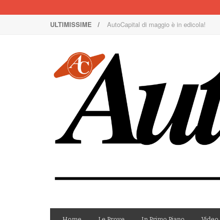
ULTIMISSIME /
AutoCapital di maggio è in edicola!
Nuova Nissan Leaf
1000 Miglia: un team rosa sulla rossa
Il Concorso Villa d’Este è ai nastri di p
I SUV Premium Omoda & Jaecoo
Il ritorno della Lancia nei rally
AutoCapital di marzo è in edicola!
AutoCapital di giugno è in edicola!
AutoCapital di febbraio è in edicola!
E Luce sia!
Home
Le Prove
In Primo Piano
Video