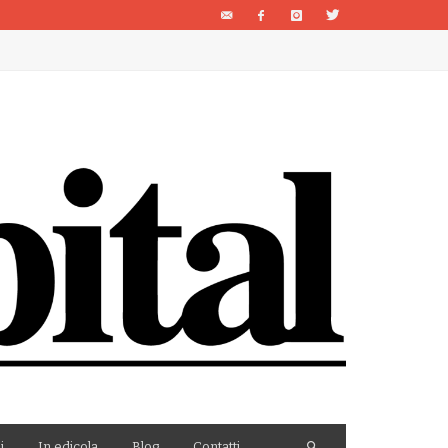
i
In edicola
Blog
Contatti