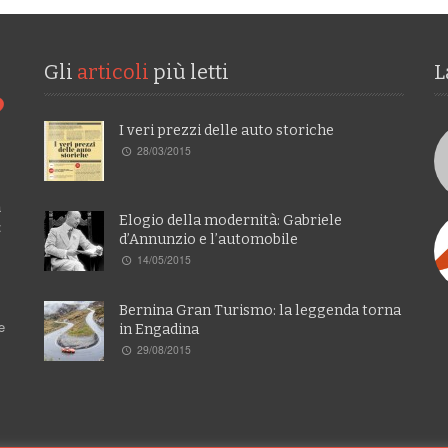
Gli
articoli
più letti
L
I veri prezzi delle auto storiche
28/03/2015
a
Elogio della modernità: Gabriele
:
d’Annunzio e l’automobile
14/05/2015
Bernina Gran Turismo: la leggenda torna
e
in Engadina
29/08/2015