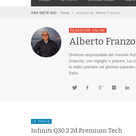
Home
»
ORA SIETE QUI:
Archives by: Alberto Franzoni
REDAZIONE ONLINE
Alberto Franzo
Direttore responsabile del mensile Au
rinascita, con orgoglio e piacere. La 
le radici piantate nel glorioso passato
Italia.
LE PROVE
Infiniti Q30 2.2d Premium Tech